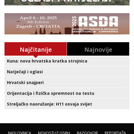
Najčitanije
Najnovije
Kuna: nova hrvatska kratka strojnica
Natječaji i oglasi
Hrvatski snajperi
Orijentacija i fizička spremnost na testu
Streljačko naoružanje: H11 osvaja svijet
NASLOVNICA
NOVOSTI IZ OSRH
RAZGOVOR
REPORTAŽA