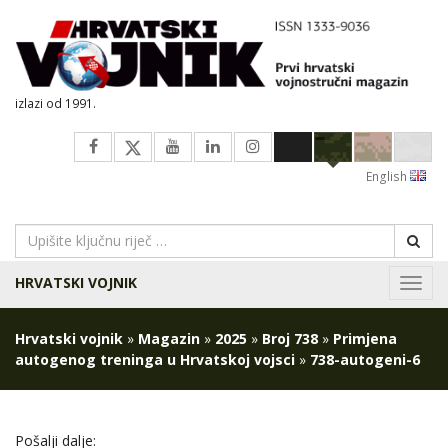
izlazi od 1991.
English
HRVATSKI VOJNIK
Navig
Hrvatski vojnik
»
Magazin
»
2025
»
Broj 738
»
Primjena
autogenog treninga u Hrvatskoj vojsci
»
738-autogeni-6
Pošalji dalje: