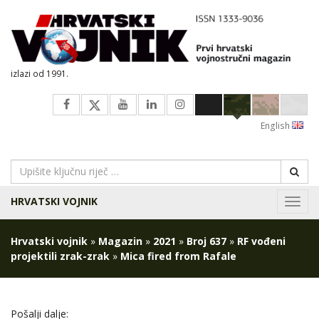
izlazi od 1991.
English
HRVATSKI VOJNIK
Navig
Hrvatski vojnik
»
Magazin
»
2021
»
Broj 637
»
RF vođeni
projektili zrak-zrak
»
Mica fired from Rafale
Pošalji dalje: