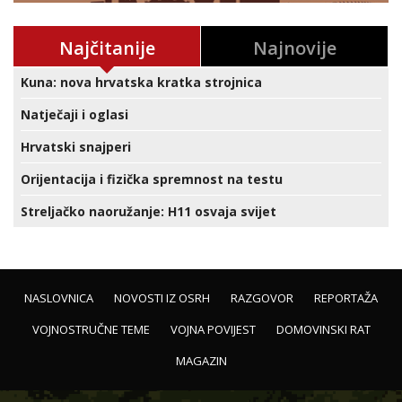
Najčitanije
Najnovije
Kuna: nova hrvatska kratka strojnica
Natječaji i oglasi
Hrvatski snajperi
Orijentacija i fizička spremnost na testu
Streljačko naoružanje: H11 osvaja svijet
NASLOVNICA
NOVOSTI IZ OSRH
RAZGOVOR
REPORTAŽA
VOJNOSTRUČNE TEME
VOJNA POVIJEST
DOMOVINSKI RAT
MAGAZIN