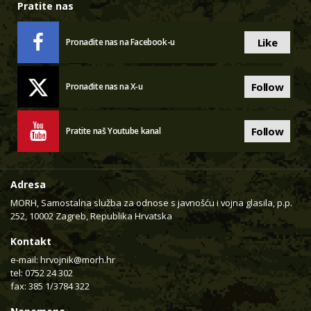
Pratite nas
Like
Pronađite nas na Facebook-u
Follow
Pronađite nas na X-u
Follow
Pratite naš Youtube kanal
Adresa
MORH, Samostalna služba za odnose s javnošću i vojna glasila, p.p.
252, 10002 Zagreb, Republika Hrvatska
Kontakt
e-mail:
hrvojnik@morh.hr
tel: 0752 24 302
fax: 385 1/3784 322