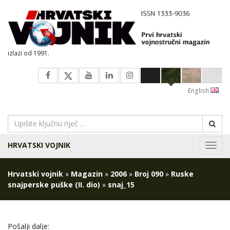
izlazi od 1991.
English
HRVATSKI VOJNIK
Navig
Hrvatski vojnik
»
Magazin
»
2006
»
Broj 090
»
Ruske
snajperske puške (II. dio)
»
snaj_15
Pošalji dalje: