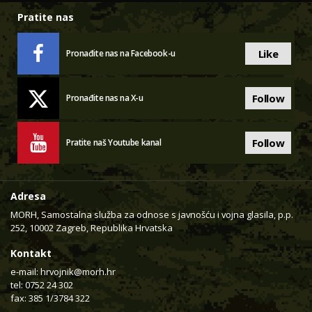
Pratite nas
Like
Pronađite nas na Facebook-u
Follow
Pronađite nas na X-u
Follow
Pratite naš Youtube kanal
Adresa
MORH, Samostalna služba za odnose s javnošću i vojna glasila, p.p.
252, 10002 Zagreb, Republika Hrvatska
Kontakt
e-mail:
hrvojnik@morh.hr
tel: 0752 24 302
fax: 385 1/3784 322