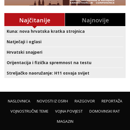
Najčitanije
Najnovije
Kuna: nova hrvatska kratka strojnica
Natječaji i oglasi
Hrvatski snajperi
Orijentacija i fizička spremnost na testu
Streljačko naoružanje: H11 osvaja svijet
NASLOVNICA
NOVOSTI IZ OSRH
RAZGOVOR
REPORTAŽA
VOJNOSTRUČNE TEME
VOJNA POVIJEST
DOMOVINSKI RAT
MAGAZIN