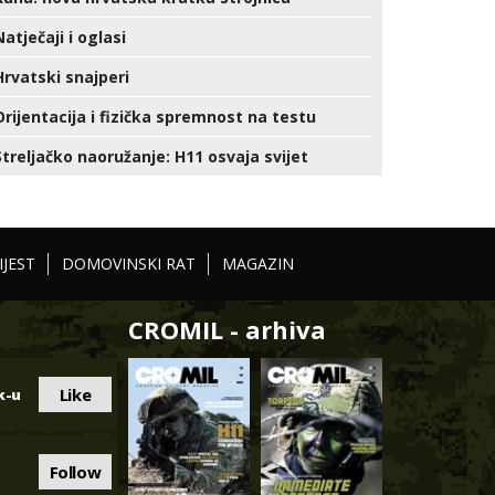
Natječaji i oglasi
Hrvatski snajperi
Orijentacija i fizička spremnost na testu
Streljačko naoružanje: H11 osvaja svijet
IJEST
DOMOVINSKI RAT
MAGAZIN
CROMIL - arhiva
Like
k-u
Follow