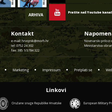
Pratite naš Youtube kanal
ARHIVA
Kontakt
Napomen
e-mail:
hrvojnik@morh.hr
Novinarski prilozi
tel: 0752 24 302
Ministarstva obran
fax: 385 1/3784 322
Marketing
Impressum
Pretplati se
Web
Linkovi
Oružane snage Republike Hrvatske
European Military P