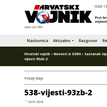
izlazi od 1991.
Naslovnica
Aktualno
Razgovor
Re
Hrvatski vojnik
»
Novosti iz OSRH
»
Sastanak Up
vijesti-93zb-2
Pošalji dalje:
538-vijesti-93zb-2
24.01.2018