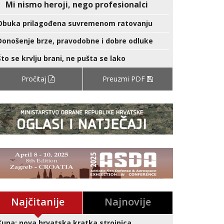
Mi nismo heroji, nego profesionalci
Obuka prilagođena suvremenom ratovanju
Donošenje brze, pravodobne i dobre odluke
Što se krvlju brani, ne pušta se lako
Pročitaj
Preuzmi PDF
Najčitanije
Najnovije
Kuna: nova hrvatska kratka strojnica