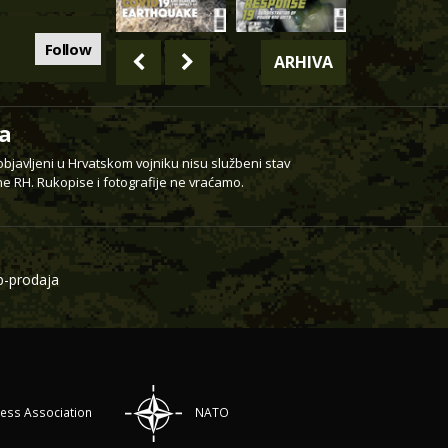
Follow
ARHIVA
a
 objavljeni u Hrvatskom vojniku nisu službeni stav
e RH. Rukopise i fotografije ne vraćamo.
-prodaja
ress Association
NATO