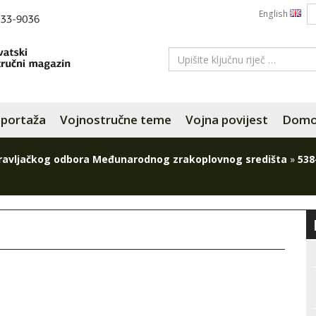
English
portaža
Vojnostručne teme
Vojna povijest
Domov
ravljačkog odbora Međunarodnog zrakoplovnog središta
»
538