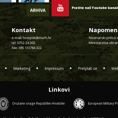
Pratite naš Youtube kanal
ARHIVA
Kontakt
Napomen
e-mail:
hrvojnik@morh.hr
Novinarski prilozi
tel: 0752 24 302
Ministarstva obran
fax: 385 1/3784 322
Marketing
Impressum
Pretplati se
Web
Linkovi
Oružane snage Republike Hrvatske
European Military P