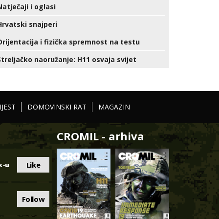
Natječaji i oglasi
Hrvatski snajperi
Orijentacija i fizička spremnost na testu
Streljačko naoružanje: H11 osvaja svijet
IJEST
DOMOVINSKI RAT
MAGAZIN
CROMIL - arhiva
Like
k-u
Follow