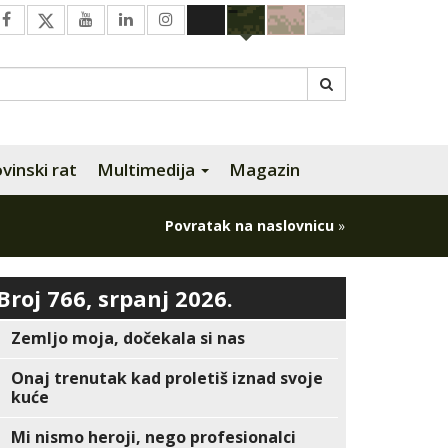
inski rat
Multimedija
Magazin
Povratak na naslovnicu
»
Broj 766, srpanj 2026.
Zemljo moja, dočekala si nas
Onaj trenutak kad proletiš iznad svoje
kuće
Mi nismo heroji, nego profesionalci