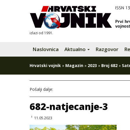
izlazi od 1991.
Naslovnica
Aktualno
Razgovor
Re
Hrvatski vojnik
»
Magazin
»
2023
»
Broj 682
»
Sat
Pošalji dalje:
682-natjecanje-3
11.05.2023