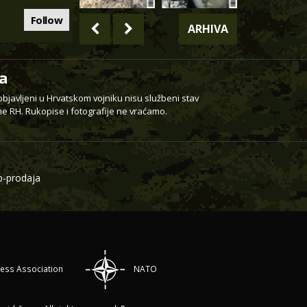
Follow
ARHIVA
a
 objavljeni u Hrvatskom vojniku nisu službeni stav
e RH. Rukopise i fotografije ne vraćamo.
-prodaja
ress Association
NATO