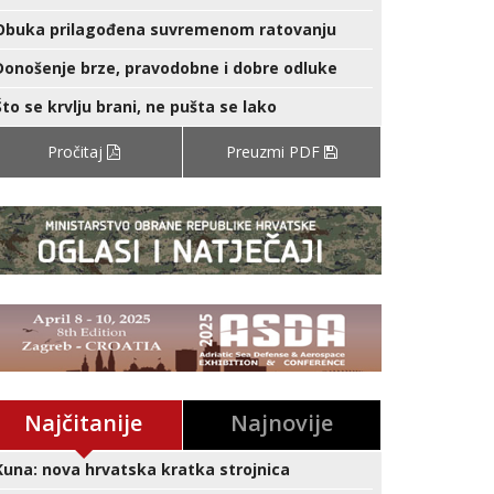
Obuka prilagođena suvremenom ratovanju
Donošenje brze, pravodobne i dobre odluke
Što se krvlju brani, ne pušta se lako
Pročitaj
Preuzmi PDF
Najčitanije
Najnovije
Kuna: nova hrvatska kratka strojnica