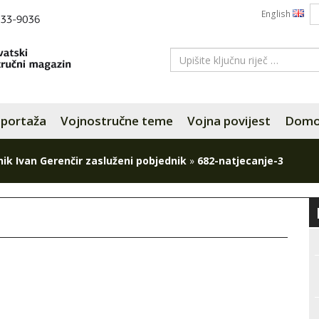
English
portaža
Vojnostručne teme
Vojna povijest
Domov
nik Ivan Gerenčir zasluženi pobjednik
»
682-natjecanje-3