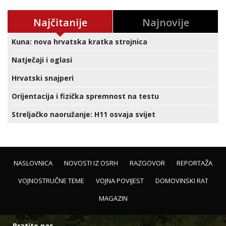
Najčitanije
Najnovije
Kuna: nova hrvatska kratka strojnica
Natječaji i oglasi
Hrvatski snajperi
Orijentacija i fizička spremnost na testu
Streljačko naoružanje: H11 osvaja svijet
NASLOVNICA
NOVOSTI IZ OSRH
RAZGOVOR
REPORTAŽA
VOJNOSTRUČNE TEME
VOJNA POVIJEST
DOMOVINSKI RAT
MAGAZIN
Pratite nas