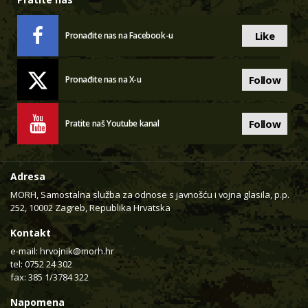
Like
Pronađite nas na Facebook-u
Follow
Pronađite nas na X-u
Follow
Pratite naš Youtube kanal
Adresa
MORH, Samostalna služba za odnose s javnošću i vojna glasila, p.p.
252, 10002 Zagreb, Republika Hrvatska
Kontakt
e-mail:
hrvojnik@morh.hr
tel: 0752 24 302
fax: 385 1/3784 322
Napomena