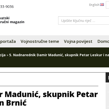
English
portaža
Vojnostručne teme
Vojna povijest
Domov
ija
»
5. Nadnarednik Damir Madunić, skupnik Petar Leskur i n
r Madunić, skupnik Petar
n Brnić