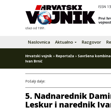
izlazi od 1991.
Naslovnica
Aktualno
Razgovor
Re
Hrvatski vojnik
»
Reportaža
»
Savršena kombinac
Ivan Brnić
Pošalji dalje:
5. Nadnarednik Dami
Leskur i narednik Iva