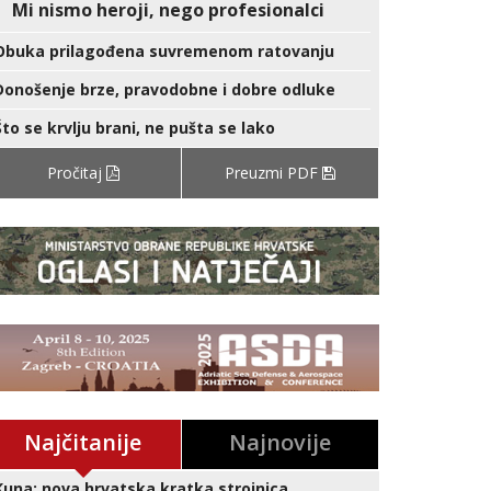
Mi nismo heroji, nego profesionalci
Obuka prilagođena suvremenom ratovanju
Donošenje brze, pravodobne i dobre odluke
Što se krvlju brani, ne pušta se lako
Pročitaj
Preuzmi PDF
Najčitanije
Najnovije
Kuna: nova hrvatska kratka strojnica