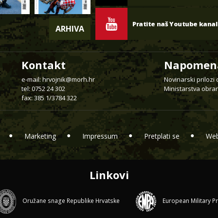
Pratite naš Youtube kanal
ARHIVA
Kontakt
Napomen
e-mail:
hrvojnik@morh.hr
Novinarski prilozi
tel: 0752 24 302
Ministarstva obran
fax: 385 1/3784 322
Marketing
Impressum
Pretplati se
Web
Linkovi
Oružane snage Republike Hrvatske
European Military P