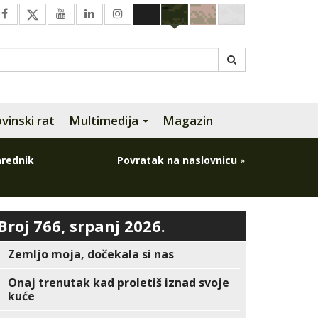
inski rat
Multimedija
Magazin
arednik
Povratak na naslovnicu
»
Broj 766, srpanj 2026.
Zemljo moja, dočekala si nas
Onaj trenutak kad proletiš iznad svoje
kuće