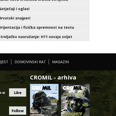
Natječaji i oglasi
Hrvatski snajperi
Orijentacija i fizička spremnost na testu
Streljačko naoružanje: H11 osvaja svijet
IJEST
DOMOVINSKI RAT
MAGAZIN
CROMIL - arhiva
Like
k-u
Follow