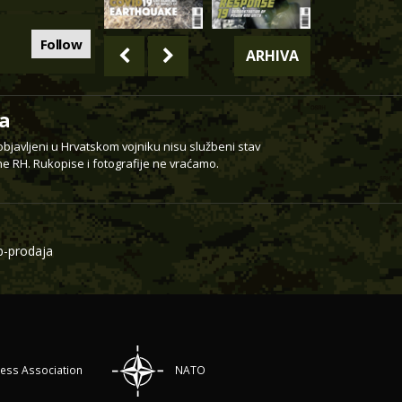
Follow
ARHIVA
a
 objavljeni u Hrvatskom vojniku nisu službeni stav
e RH. Rukopise i fotografije ne vraćamo.
-prodaja
ress Association
NATO