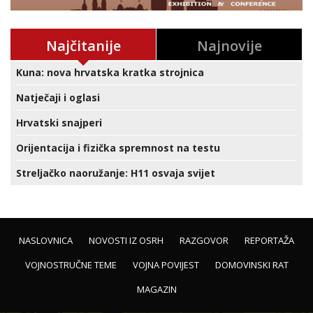
Najčitanije
Najnovije
Kuna: nova hrvatska kratka strojnica
Natječaji i oglasi
Hrvatski snajperi
Orijentacija i fizička spremnost na testu
Streljačko naoružanje: H11 osvaja svijet
NASLOVNICA
NOVOSTI IZ OSRH
RAZGOVOR
REPORTAŽA
VOJNOSTRUČNE TEME
VOJNA POVIJEST
DOMOVINSKI RAT
MAGAZIN