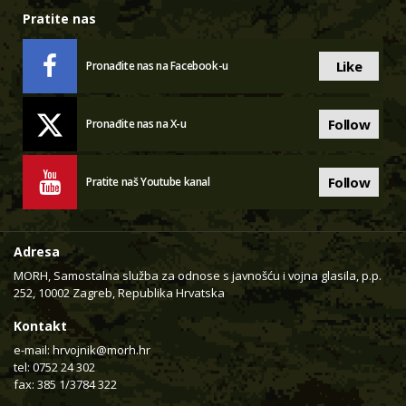
Pratite nas
Like
Pronađite nas na Facebook-u
Follow
Pronađite nas na X-u
Follow
Pratite naš Youtube kanal
Adresa
MORH, Samostalna služba za odnose s javnošću i vojna glasila, p.p.
252, 10002 Zagreb, Republika Hrvatska
Kontakt
e-mail:
hrvojnik@morh.hr
tel: 0752 24 302
fax: 385 1/3784 322