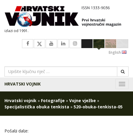
izlazi od 1991.
English
HRVATSKI VOJNIK
Navig
Hrvatski vojnik
»
Fotografije
»
Vojne vježbe
»
Specijalistička obuka tenkista
»
520-obuka-tenkista-05
Pošalji dalje: