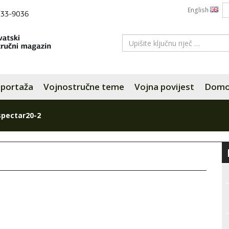
English
portaža
Vojnostručne teme
Vojna povijest
Domov
spectar20-2