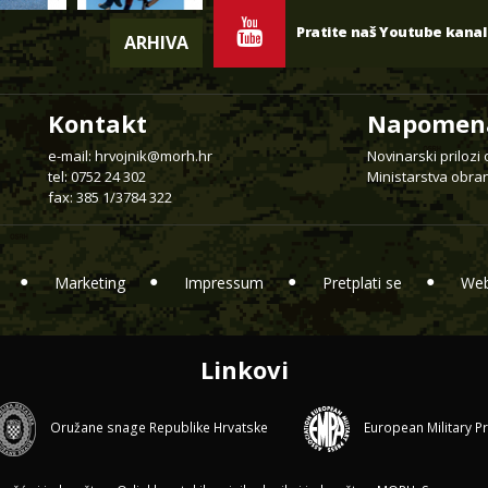
Pratite naš Youtube kanal
ARHIVA
Kontakt
Napomen
e-mail:
hrvojnik@morh.hr
Novinarski prilozi
tel: 0752 24 302
Ministarstva obran
fax: 385 1/3784 322
Marketing
Impressum
Pretplati se
Web
Linkovi
Oružane snage Republike Hrvatske
European Military P