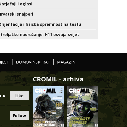
Natječaji i oglasi
Hrvatski snajperi
Orijentacija i fizička spremnost na testu
Streljačko naoružanje: H11 osvaja svijet
IJEST
DOMOVINSKI RAT
MAGAZIN
CROMIL - arhiva
Like
k-u
Follow