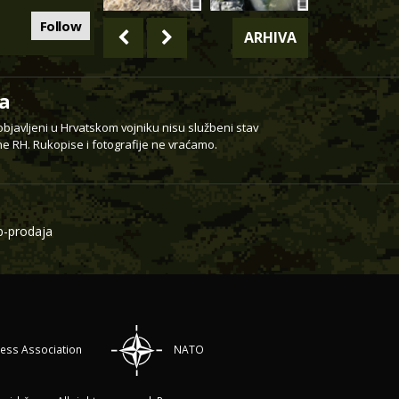
Follow
ARHIVA
a
 objavljeni u Hrvatskom vojniku nisu službeni stav
e RH. Rukopise i fotografije ne vraćamo.
-prodaja
ress Association
NATO