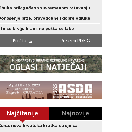
Obuka prilagođena suvremenom ratovanju
Donošenje brze, pravodobne i dobre odluke
Što se krvlju brani, ne pušta se lako
Pročitaj
Preuzmi PDF
Najčitanije
Najnovije
Kuna: nova hrvatska kratka strojnica