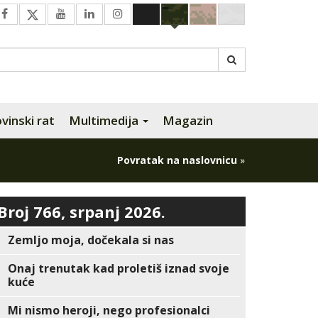
inski rat
Multimedija
Magazin
Povratak na naslovnicu
»
Broj 766, srpanj 2026.
Zemljo moja, dočekala si nas
Onaj trenutak kad proletiš iznad svoje
kuće
Mi nismo heroji, nego profesionalci