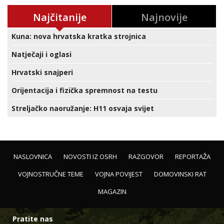
Najčitanije
Najnovije
Kuna: nova hrvatska kratka strojnica
Natječaji i oglasi
Hrvatski snajperi
Orijentacija i fizička spremnost na testu
Streljačko naoružanje: H11 osvaja svijet
NASLOVNICA
NOVOSTI IZ OSRH
RAZGOVOR
REPORTAŽA
VOJNOSTRUČNE TEME
VOJNA POVIJEST
DOMOVINSKI RAT
MAGAZIN
Pratite nas