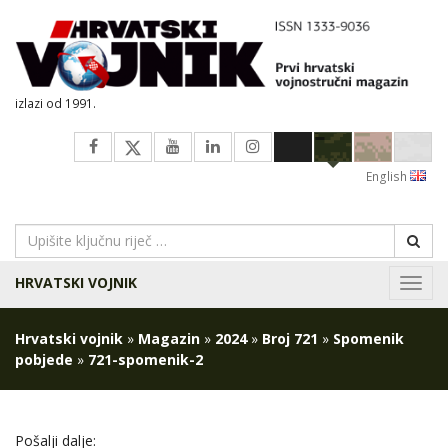
izlazi od 1991.
English
HRVATSKI VOJNIK
Navig
Hrvatski vojnik
»
Magazin
»
2024
»
Broj 721
»
Spomenik
pobjede
»
721-spomenik-2
Pošalji dalje: