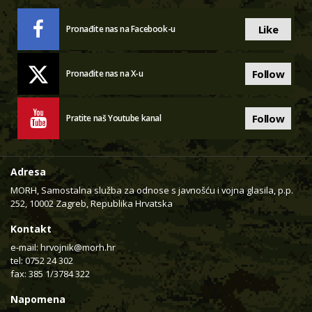
Like
Pronađite nas na Facebook-u
Follow
Pronađite nas na X-u
Follow
Pratite naš Youtube kanal
Adresa
MORH, Samostalna služba za odnose s javnošću i vojna glasila, p.p.
252, 10002 Zagreb, Republika Hrvatska
Kontakt
e-mail:
hrvojnik@morh.hr
tel: 0752 24 302
fax: 385 1/3784 322
Napomena