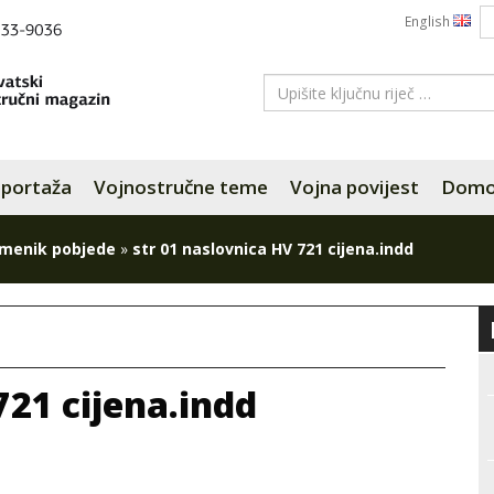
English
portaža
Vojnostručne teme
Vojna povijest
Domov
menik pobjede
»
str 01 naslovnica HV 721 cijena.indd
721 cijena.indd