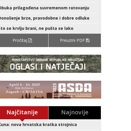
Obuka prilagođena suvremenom ratovanju
Donošenje brze, pravodobne i dobre odluke
Što se krvlju brani, ne pušta se lako
Pročitaj
Preuzmi PDF
Najčitanije
Najnovije
Kuna: nova hrvatska kratka strojnica