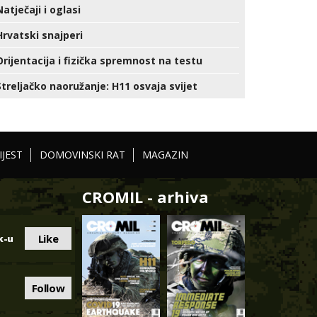
Natječaji i oglasi
Hrvatski snajperi
Orijentacija i fizička spremnost na testu
Streljačko naoružanje: H11 osvaja svijet
IJEST
DOMOVINSKI RAT
MAGAZIN
CROMIL - arhiva
Like
k-u
Follow