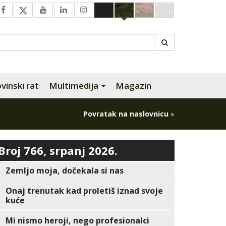
inski rat
Multimedija
Magazin
Povratak na naslovnicu
»
Broj 766, srpanj 2026.
Zemljo moja, dočekala si nas
Onaj trenutak kad proletiš iznad svoje
kuće
Mi nismo heroji, nego profesionalci