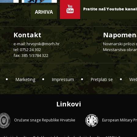
Pratite naš Youtube kanal
ARHIVA
Kontakt
Napomen
e-mail:
hrvojnik@morh.hr
Novinarski prilozi
tel: 0752 24 302
Ministarstva obran
fax: 385 1/3784 322
Marketing
Impressum
Pretplati se
Web
Linkovi
Oružane snage Republike Hrvatske
European Military P