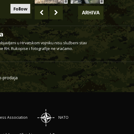
Follow
ARHIVA
a
 objavljeni u Hrvatskom vojniku nisu službeni stav
e RH. Rukopise i fotografije ne vraćamo.
-prodaja
ress Association
NATO