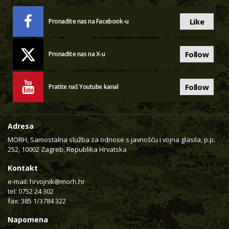
Like
Pronađite nas na Facebook-u
Follow
Pronađite nas na X-u
Follow
Pratite naš Youtube kanal
Adresa
MORH, Samostalna služba za odnose s javnošću i vojna glasila, p.p.
252, 10002 Zagreb, Republika Hrvatska
Kontakt
e-mail:
hrvojnik@morh.hr
tel: 0752 24 302
fax: 385 1/3784 322
Napomena