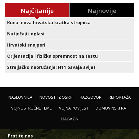
Najčitanije
Najnovije
Kuna: nova hrvatska kratka strojnica
Natječaji i oglasi
Hrvatski snajperi
Orijentacija i fizička spremnost na testu
Streljačko naoružanje: H11 osvaja svijet
NASLOVNICA
NOVOSTI IZ OSRH
RAZGOVOR
REPORTAŽA
VOJNOSTRUČNE TEME
VOJNA POVIJEST
DOMOVINSKI RAT
MAGAZIN
Pratite nas