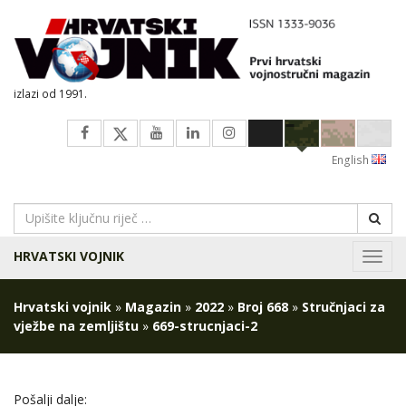
izlazi od 1991.
English
HRVATSKI VOJNIK
Navig
Hrvatski vojnik
»
Magazin
»
2022
»
Broj 668
»
Stručnjaci za
vježbe na zemljištu
»
669-strucnjaci-2
Pošalji dalje: