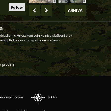
Follow
ARHIVA
a
 objavljeni u Hrvatskom vojniku nisu službeni stav
e RH. Rukopise i fotografije ne vraćamo.
-prodaja
ress Association
NATO