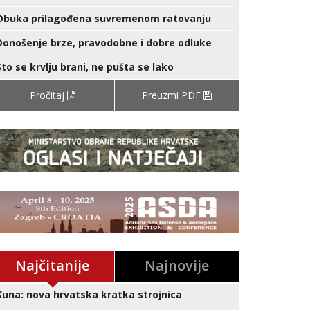
Obuka prilagođena suvremenom ratovanju
Donošenje brze, pravodobne i dobre odluke
Što se krvlju brani, ne pušta se lako
Pročitaj
Preuzmi PDF
Najčitanije
Najnovije
Kuna: nova hrvatska kratka strojnica