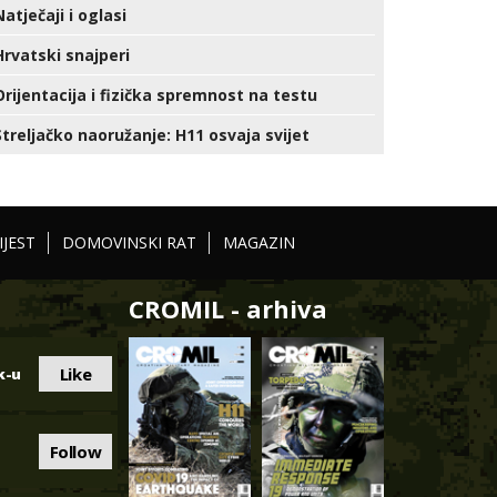
Natječaji i oglasi
Hrvatski snajperi
Orijentacija i fizička spremnost na testu
Streljačko naoružanje: H11 osvaja svijet
IJEST
DOMOVINSKI RAT
MAGAZIN
CROMIL - arhiva
Like
k-u
Follow