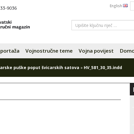
English
portaža
Vojnostručne teme
Vojna povijest
Domov
carske puške poput švicarskih satova
»
HV_581_30_35.indd