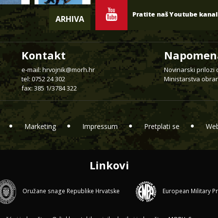
Pratite naš Youtube kanal
ARHIVA
Kontakt
Napomen
e-mail:
hrvojnik@morh.hr
Novinarski prilozi
tel: 0752 24 302
Ministarstva obran
fax: 385 1/3784 322
Marketing
Impressum
Pretplati se
Web
Linkovi
Oružane snage Republike Hrvatske
European Military P