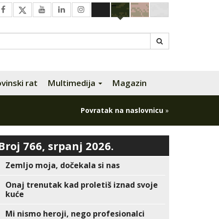
inski rat
Multimedija
Magazin
Povratak na naslovnicu
»
Broj 766, srpanj 2026.
Zemljo moja, dočekala si nas
Onaj trenutak kad proletiš iznad svoje
kuće
Mi nismo heroji, nego profesionalci