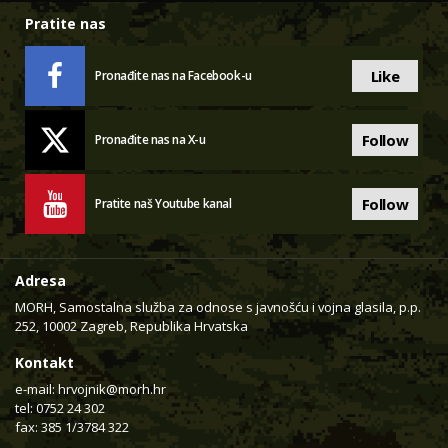
Pratite nas
Like
Pronađite nas na Facebook-u
Follow
Pronađite nas na X-u
Follow
Pratite naš Youtube kanal
Adresa
MORH, Samostalna služba za odnose s javnošću i vojna glasila, p.p.
252, 10002 Zagreb, Republika Hrvatska
Kontakt
e-mail:
hrvojnik@morh.hr
tel: 0752 24 302
fax: 385 1/3784 322