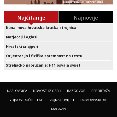
Najčitanije
Najnovije
Kuna: nova hrvatska kratka strojnica
Natječaji i oglasi
Hrvatski snajperi
Orijentacija i fizička spremnost na testu
Streljačko naoružanje: H11 osvaja svijet
NASLOVNICA
NOVOSTI IZ OSRH
RAZGOVOR
REPORTAŽA
VOJNOSTRUČNE TEME
VOJNA POVIJEST
DOMOVINSKI RAT
MAGAZIN