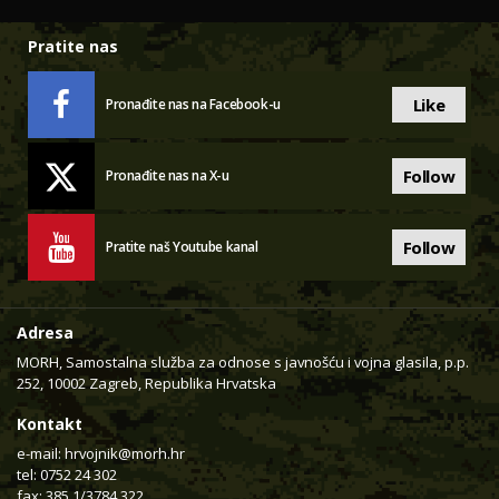
Pratite nas
Like
Pronađite nas na Facebook-u
Follow
Pronađite nas na X-u
Follow
Pratite naš Youtube kanal
Adresa
MORH, Samostalna služba za odnose s javnošću i vojna glasila, p.p.
252, 10002 Zagreb, Republika Hrvatska
Kontakt
e-mail:
hrvojnik@morh.hr
tel: 0752 24 302
fax: 385 1/3784 322