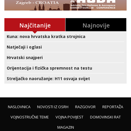
Najčitanije
Najnovije
Kuna: nova hrvatska kratka strojnica
Natječaji i oglasi
Hrvatski snajperi
Orijentacija i fizička spremnost na testu
Streljačko naoružanje: H11 osvaja svijet
NASLOVNICA
NOVOSTI IZ OSRH
RAZGOVOR
REPORTAŽA
VOJNOSTRUČNE TEME
VOJNA POVIJEST
DOMOVINSKI RAT
MAGAZIN