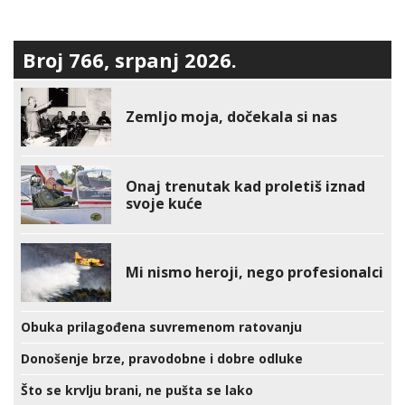
Broj 766, srpanj 2026.
Zemljo moja, dočekala si nas
Onaj trenutak kad proletiš iznad
svoje kuće
Mi nismo heroji, nego profesionalci
Obuka prilagođena suvremenom ratovanju
Donošenje brze, pravodobne i dobre odluke
Što se krvlju brani, ne pušta se lako