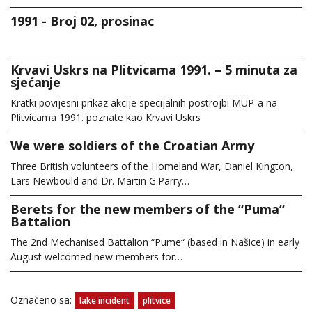
1991 - Broj 02, prosinac
Krvavi Uskrs na Plitvicama 1991. – 5 minuta za
sjećanje
Kratki povijesni prikaz akcije specijalnih postrojbi MUP-a na
Plitvicama 1991. poznate kao Krvavi Uskrs
We were soldiers of the Croatian Army
Three British volunteers of the Homeland War, Daniel Kington,
Lars Newbould and Dr. Martin G.Parry…
Berets for the new members of the “Puma“
Battalion
The 2nd Mechanised Battalion “Pume“ (based in Našice) in early
August welcomed new members for…
Označeno sa:
lake incident
plitvice