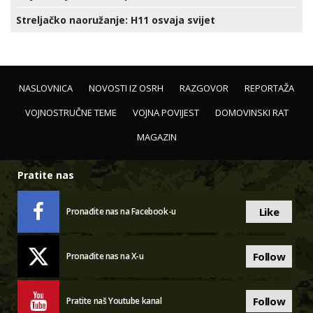
Streljačko naoružanje: H11 osvaja svijet
NASLOVNICA
NOVOSTI IZ OSRH
RAZGOVOR
REPORTAŽA
VOJNOSTRUČNE TEME
VOJNA POVIJEST
DOMOVINSKI RAT
MAGAZIN
Pratite nas
Like
Pronađite nas na Facebook-u
Follow
Pronađite nas na X-u
Follow
Pratite naš Youtube kanal