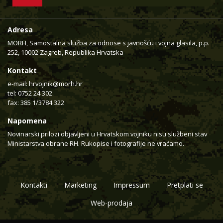
Adresa
MORH, Samostalna služba za odnose s javnošću i vojna glasila, p.p.
252, 10002 Zagreb, Republika Hrvatska
Kontakt
e-mail:
hrvojnik@morh.hr
tel: 0752 24 302
fax: 385 1/3784 322
Napomena
Novinarski prilozi objavljeni u Hrvatskom vojniku nisu službeni stav
Ministarstva obrane RH. Rukopise i fotografije ne vraćamo.
Kontakti
Marketing
Impressum
Pretplati se
Web-prodaja