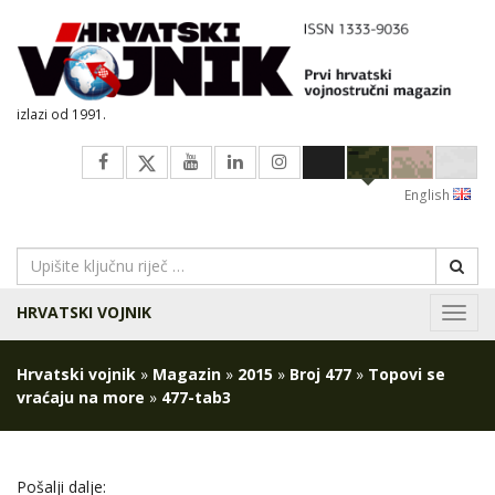
izlazi od 1991.
English
HRVATSKI VOJNIK
Navig
Hrvatski vojnik
»
Magazin
»
2015
»
Broj 477
»
Topovi se
vraćaju na more
»
477-tab3
Pošalji dalje: