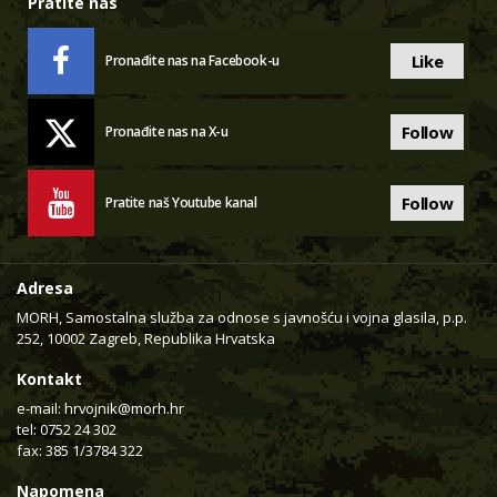
Pratite nas
Like
Pronađite nas na Facebook-u
Follow
Pronađite nas na X-u
Follow
Pratite naš Youtube kanal
Adresa
MORH, Samostalna služba za odnose s javnošću i vojna glasila, p.p.
252, 10002 Zagreb, Republika Hrvatska
Kontakt
e-mail:
hrvojnik@morh.hr
tel: 0752 24 302
fax: 385 1/3784 322
Napomena