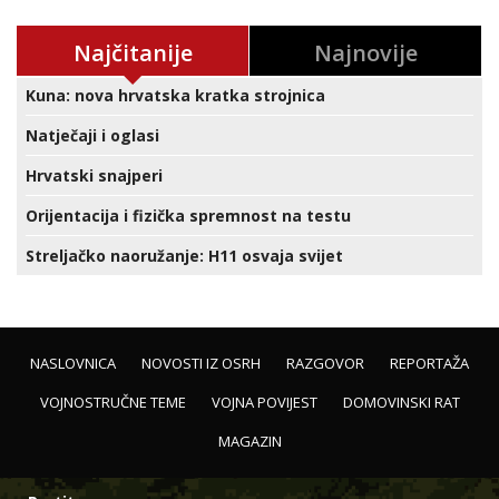
Najčitanije
Najnovije
Kuna: nova hrvatska kratka strojnica
Natječaji i oglasi
Hrvatski snajperi
Orijentacija i fizička spremnost na testu
Streljačko naoružanje: H11 osvaja svijet
NASLOVNICA
NOVOSTI IZ OSRH
RAZGOVOR
REPORTAŽA
VOJNOSTRUČNE TEME
VOJNA POVIJEST
DOMOVINSKI RAT
MAGAZIN