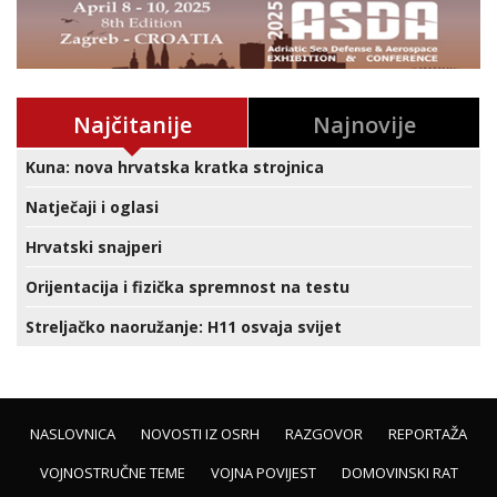
Najčitanije
Najnovije
Kuna: nova hrvatska kratka strojnica
Natječaji i oglasi
Hrvatski snajperi
Orijentacija i fizička spremnost na testu
Streljačko naoružanje: H11 osvaja svijet
NASLOVNICA
NOVOSTI IZ OSRH
RAZGOVOR
REPORTAŽA
VOJNOSTRUČNE TEME
VOJNA POVIJEST
DOMOVINSKI RAT