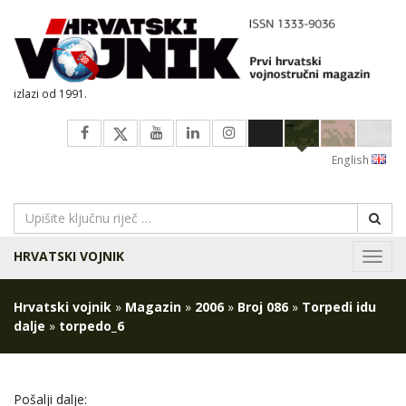
izlazi od 1991.
English
HRVATSKI VOJNIK
Navig
Hrvatski vojnik
»
Magazin
»
2006
»
Broj 086
»
Torpedi idu
dalje
»
torpedo_6
Pošalji dalje: