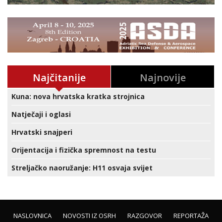
Najčitanije
Najnovije
Kuna: nova hrvatska kratka strojnica
Natječaji i oglasi
Hrvatski snajperi
Orijentacija i fizička spremnost na testu
Streljačko naoružanje: H11 osvaja svijet
NASLOVNICA
NOVOSTI IZ OSRH
RAZGOVOR
REPORTAŽA