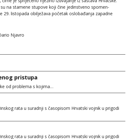
 čime je spriječeno njezino izdvajanje iz sastava Hrvatske.
na su na stamene stupove koji čine jedinstveno spomen-
ne 29. listopada obilježava početak oslobađanja zapadne
 Dario Njavro
enog pristupa
neke od problema s kojima…
skog rata u suradnji s časopisom Hrvatski vojnik u prigodi
skog rata u suradnji s časopisom Hrvatski vojnik u prigodi