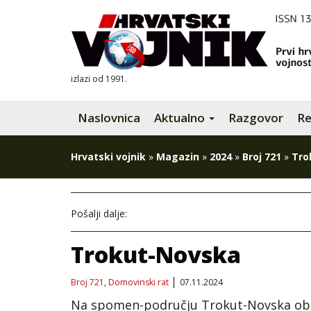
izlazi od 1991.
Naslovnica
Aktualno
Razgovor
Re
Hrvatski vojnik
»
Magazin
»
2024
»
Broj 721
»
Tro
Pošalji dalje:
Trokut-Novska
Broj 721
,
Domovinski rat
07.11.2024
Na spomen-području Trokut-Novska obilj