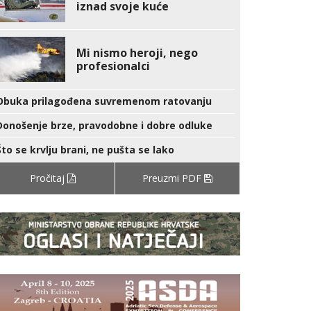
iznad svoje kuće
Mi nismo heroji, nego
profesionalci
Obuka prilagođena suvremenom ratovanju
Donošenje brze, pravodobne i dobre odluke
Što se krvlju brani, ne pušta se lako
Pročitaj
Preuzmi PDF