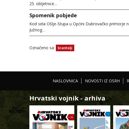
25. obljetnice…
Spomenik pobjede
Kod sela Ošlje-Stupa u Općini Dubrovačko primorje na
Južnog…
Označeno sa:
branitelji
NASLOVNICA
NOVOSTI IZ OSRH
Hrvatski vojnik - arhiva