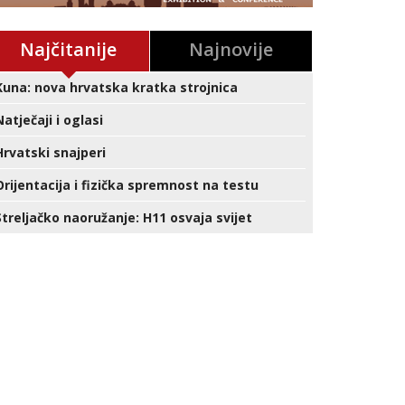
Najčitanije
Najnovije
Kuna: nova hrvatska kratka strojnica
Natječaji i oglasi
Hrvatski snajperi
Orijentacija i fizička spremnost na testu
Streljačko naoružanje: H11 osvaja svijet