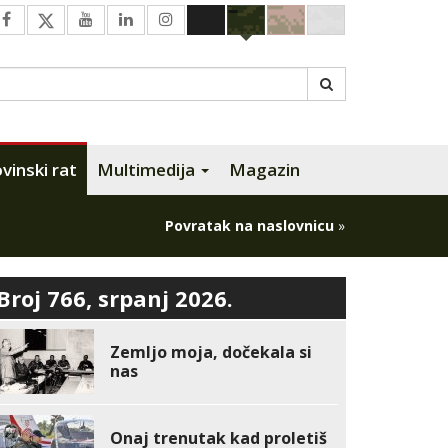
inski rat
Multimedija
Magazin
Povratak na naslovnicu
»
Broj 766, srpanj 2026.
Zemljo moja, dočekala si
nas
Onaj trenutak kad proletiš