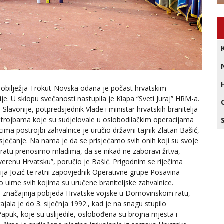
-obilježja Trokut-Novska odana je počast hrvatskim
e. U sklopu svečanosti nastupila je Klapa “Sveti Juraj” HRM-a.
lavonije, potpredsjednik Vlade i ministar hrvatskih branitelja
strojbama koje su sudjelovale u oslobodilačkim operacijama
ma postrojbi zahvalnice je uručio državni tajnik Zlatan Bašić,
a sjećanje. Na nama je da se prisjećamo svih onih koji su svoje
 ratu prenosimo mladima, da se nikad ne zaboravi žrtva,
uverenu Hrvatsku”, poručio je Bašić. Prigodnim se riječima
ija Jozić te ratni zapovjednik Operativne grupe Posavina
lio uime svih kojima su uručene braniteljske zahvalnice.
 je značajnija pobjeda Hrvatske vojske u Domovinskom ratu,
ala je do 3. siječnja 1992., kad je na snagu stupilo
apuk, koje su uslijedile, oslobođena su brojna mjesta i