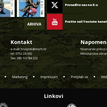
Pronađite nas na X-u
Pratite naš Youtube kanal
ARHIVA
Kontakt
Napomen
e-mail:
hrvojnik@morh.hr
Novinarski prilozi
tel: 0752 24 302
Ministarstva obran
fax: 385 1/3784 322
Marketing
Impressum
Pretplati se
Web
Linkovi