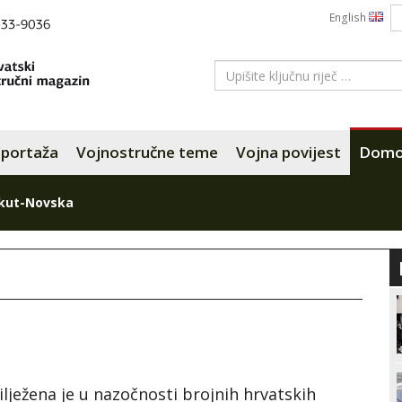
English
portaža
Vojnostručne teme
Vojna povijest
Domov
kut-Novska
ežena je u nazočnosti brojnih hrvatskih