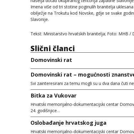
naselja dotad okupiranog teritorija zapadne Slavonije,
Imena više od tri stotine poginulih branitelja uklesa
obilježje na Trokutu kod Novske, gdje se svake godi
Slavonije.
Tekst: Ministarstvo hrvatskih branitelja; Foto: MHB /
Slični članci
Domovinski rat
Domovinski rat – mogućnosti znanstv
Svi zainteresirani za temu mogli su u dva dana čuti 
Bitka za Vukovar
Hrvatski memorijalno-dokumentacijski centar Domovin
24. godišnjice…
Oslobađanje hrvatskog juga
Hrvatski memorijalno-dokumentacijski centar Domovin