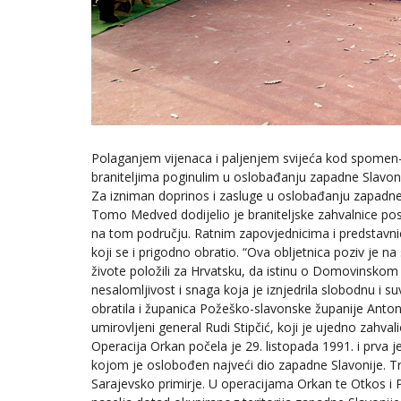
Polaganjem vijenaca i paljenjem svijeća kod spomen
braniteljima poginulim u oslobađanju zapadne Slavonij
Za izniman doprinos i zasluge u oslobađanju zapadne S
Tomo Medved dodijelio je braniteljske zahvalnice po
na tom području. Ratnim zapovjednicima i predstavnici
koji se i prigodno obratio. “Ova obljetnica poziv je n
živote položili za Hrvatsku, da istinu o Domovinskom
nesalomljivost i snaga koja je iznjedrila slobodnu i s
obratila i županica Požeško-slavonske županije Anton
umirovljeni general Rudi Stipčić, koji je ujedno zahva
Operacija Orkan počela je 29. listopada 1991. i prva
kojom je oslobođen najveći dio zapadne Slavonije. Traj
Sarajevsko primirje. U operacijama Orkan te Otkos i P