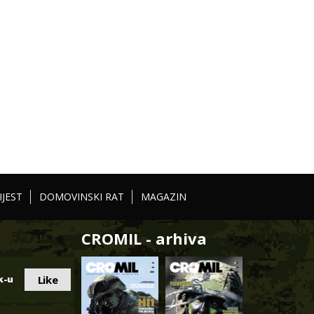
IJEST
DOMOVINSKI RAT
MAGAZIN
CROMIL - arhiva
Like
k-u