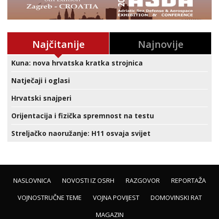
Najčitanije
Najnovije
Kuna: nova hrvatska kratka strojnica
Natječaji i oglasi
Hrvatski snajperi
Orijentacija i fizička spremnost na testu
Streljačko naoružanje: H11 osvaja svijet
NASLOVNICA
NOVOSTI IZ OSRH
RAZGOVOR
REPORTAŽA
VOJNOSTRUČNE TEME
VOJNA POVIJEST
DOMOVINSKI RAT
MAGAZIN