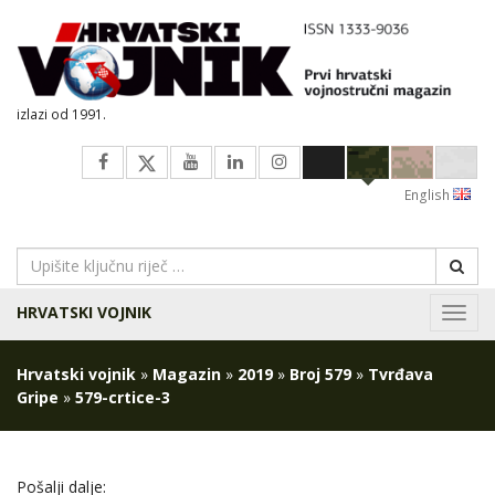
izlazi od 1991.
English
HRVATSKI VOJNIK
Navig
Hrvatski vojnik
»
Magazin
»
2019
»
Broj 579
»
Tvrđava
Gripe
»
579-crtice-3
Pošalji dalje: