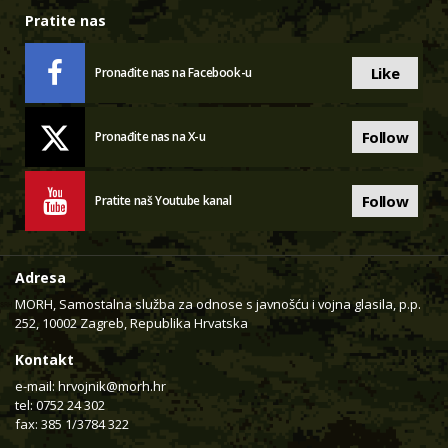
Pratite nas
Like
Pronađite nas na Facebook-u
Follow
Pronađite nas na X-u
Follow
Pratite naš Youtube kanal
Adresa
MORH, Samostalna služba za odnose s javnošću i vojna glasila, p.p.
252, 10002 Zagreb, Republika Hrvatska
Kontakt
e-mail:
hrvojnik@morh.hr
tel: 0752 24 302
fax: 385 1/3784 322