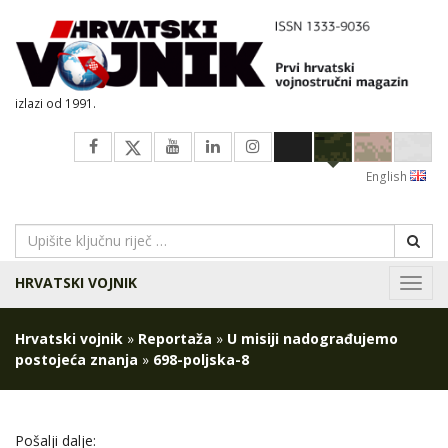
izlazi od 1991.
English
HRVATSKI VOJNIK
Navig
Hrvatski vojnik
»
Reportaža
»
U misiji nadograđujemo
postojeća znanja
»
698-poljska-8
Pošalji dalje: