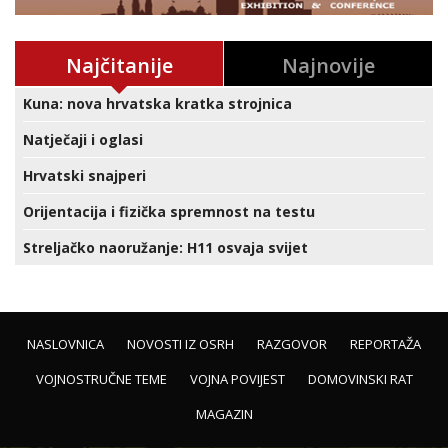
Najčitanije
Najnovije
Kuna: nova hrvatska kratka strojnica
Natječaji i oglasi
Hrvatski snajperi
Orijentacija i fizička spremnost na testu
Streljačko naoružanje: H11 osvaja svijet
NASLOVNICA
NOVOSTI IZ OSRH
RAZGOVOR
REPORTAŽA
VOJNOSTRUČNE TEME
VOJNA POVIJEST
DOMOVINSKI RAT
MAGAZIN