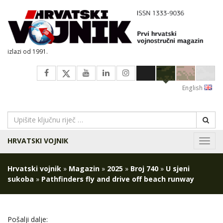
izlazi od 1991.
English
HRVATSKI VOJNIK
Navig
Hrvatski vojnik
»
Magazin
»
2025
»
Broj 740
»
U sjeni
sukoba
»
Pathfinders fly and drive off beach runway
Pošalji dalje: