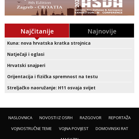
Najčitanije
Najnovije
Kuna: nova hrvatska kratka strojnica
Natječaji i oglasi
Hrvatski snajperi
Orijentacija i fizička spremnost na testu
Streljačko naoružanje: H11 osvaja svijet
NASLOVNICA
NOVOSTI IZ OSRH
RAZGOVOR
REPORTAŽA
VOJNOSTRUČNE TEME
VOJNA POVIJEST
DOMOVINSKI RAT