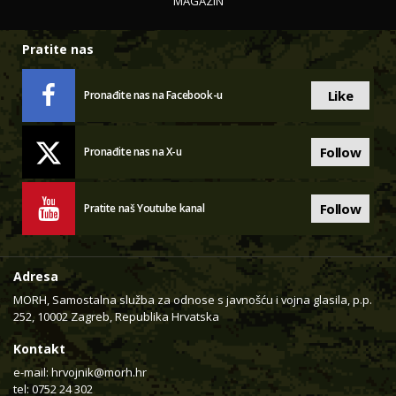
MAGAZIN
Pratite nas
Like
Pronađite nas na Facebook-u
Follow
Pronađite nas na X-u
Follow
Pratite naš Youtube kanal
Adresa
MORH, Samostalna služba za odnose s javnošću i vojna glasila, p.p.
252, 10002 Zagreb, Republika Hrvatska
Kontakt
e-mail:
hrvojnik@morh.hr
tel: 0752 24 302