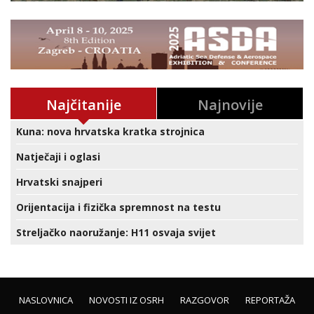
Najčitanije
Najnovije
Kuna: nova hrvatska kratka strojnica
Natječaji i oglasi
Hrvatski snajperi
Orijentacija i fizička spremnost na testu
Streljačko naoružanje: H11 osvaja svijet
NASLOVNICA
NOVOSTI IZ OSRH
RAZGOVOR
REPORTAŽA