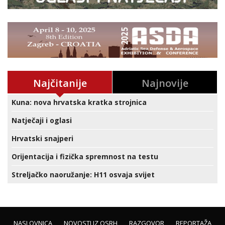
Najčitanije
Najnovije
Kuna: nova hrvatska kratka strojnica
Natječaji i oglasi
Hrvatski snajperi
Orijentacija i fizička spremnost na testu
Streljačko naoružanje: H11 osvaja svijet
NASLOVNICA
NOVOSTI IZ OSRH
RAZGOVOR
REPORTAŽA