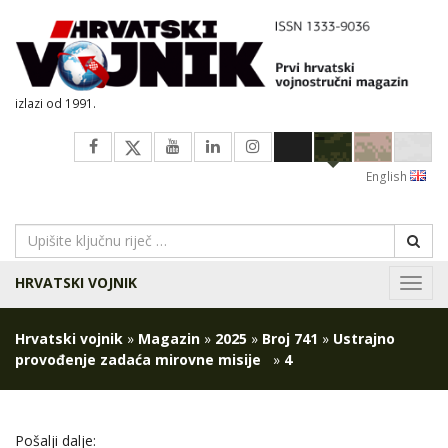
izlazi od 1991.
English
HRVATSKI VOJNIK
Navig
Hrvatski vojnik
»
Magazin
»
2025
»
Broj 741
»
Ustrajno
provođenje zadaća mirovne misije
»
4
Pošalji dalje: