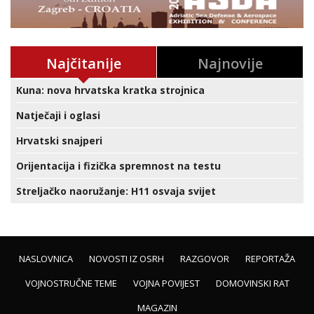
Najčitanije
Najnovije
Kuna: nova hrvatska kratka strojnica
Natječaji i oglasi
Hrvatski snajperi
Orijentacija i fizička spremnost na testu
Streljačko naoružanje: H11 osvaja svijet
NASLOVNICA
NOVOSTI IZ OSRH
RAZGOVOR
REPORTAŽA
VOJNOSTRUČNE TEME
VOJNA POVIJEST
DOMOVINSKI RAT
MAGAZIN