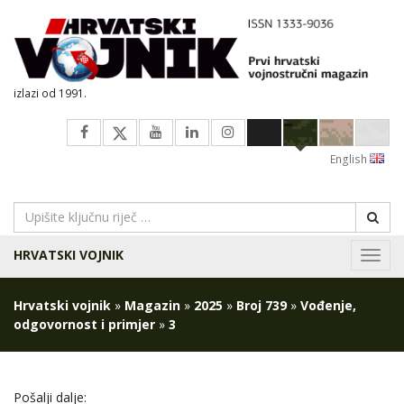
izlazi od 1991.
English
HRVATSKI VOJNIK
Navig
Hrvatski vojnik
»
Magazin
»
2025
»
Broj 739
»
Vođenje,
odgovornost i primjer
»
3
Pošalji dalje: