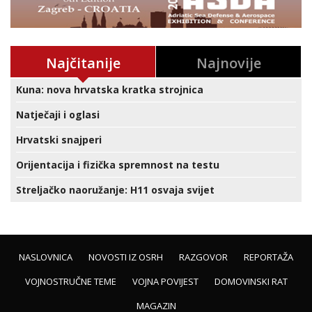
Najčitanije
Najnovije
Kuna: nova hrvatska kratka strojnica
Natječaji i oglasi
Hrvatski snajperi
Orijentacija i fizička spremnost na testu
Streljačko naoružanje: H11 osvaja svijet
NASLOVNICA
NOVOSTI IZ OSRH
RAZGOVOR
REPORTAŽA
VOJNOSTRUČNE TEME
VOJNA POVIJEST
DOMOVINSKI RAT
MAGAZIN