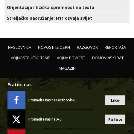
Orijentacija i fizička spremnost na testu
Streljačko naoružanje: H11 osvaja svijet
NASLOVNICA
NOVOSTI IZ OSRH
RAZGOVOR
REPORTAŽA
VOJNOSTRUČNE TEME
VOJNA POVIJEST
DOMOVINSKI RAT
MAGAZIN
Pratite nas
Like
Pronađite nas na Facebook-u
Follow
Pronađite nas na X-u