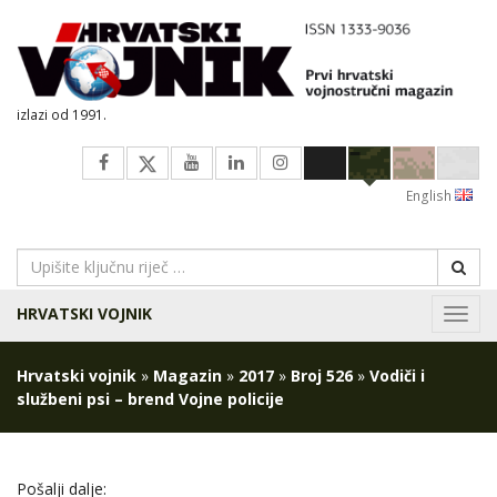
izlazi od 1991.
English
HRVATSKI VOJNIK
Navig
Hrvatski vojnik
»
Magazin
»
2017
»
Broj 526
»
Vodiči i
službeni psi – brend Vojne policije
Pošalji dalje: