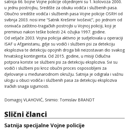
satnija 66. bojne Vojne policije objedinjeni su 1. kolovoza 2000.
u jednu postrojbu, Središte za obuku vodiča i službenih pasa.
Obučno središte vodiča i službenih pasa Vojne policije OSRH od
svibnja 2003. nosi ime “Satnik Krešimir Ivošević”, po jednom od
osnivača zaštitno-tragačkih postrojbi u Vojnoj policiji, koji je
preminuo nakon teške bolesti 24. ožujka 1997. godine.
Od veljače 2003. Vojna policija aktivno je sudjelovala u operaciji
ISAF u Afganistanu, gdje su vodiči i službeni psi za detekciju
eksploziva te detekciju opojnih droga bili neizostavan dio svakog
hrvatskog kontingenta. Od 2015. godine, u misiji Odlučna
potpora koriste se službeni psi za detekciju eksploziva. Svi su
vodiči i službeni psi kroz obučni proces osposobljeni za
djelovanje u međunarodnom okružju. Satnija je odigrala i važnu
ulogu u obuci vodiča i službenih pasa za detekciju eksploziva
Iračkih snaga sigurnosti.
Domagoj VLAHOVIĆ, Snimio: Tomislav BRANDT
Slični članci
Satnija specijalne Vojne policije