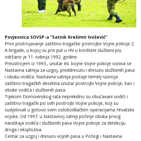
Povjesnica SOVSP-a “Satnik Krešimir Ivošević”
Prvo postrojavanje zaštitno-tragačke postrojbe Vojne policije 2.
A brigade, u kojoj su prvi put u HV-u korišteni službeni psi,
održano je 11. svibnja 1992. godine.
Preustrojem iz 1993., unutar 66. bojne Vojne policije osniva se
Nastavna satnija za uzgoj, preddresuru i dresuru službenih pasa
i obuku vodiča. Nastavna satnija postaje temelj razvoja
zaštitno-tragačkih desetina unutar postrojbi Vojne policije, kao i
obuke vodiča i službenih pasa.
Tijekom Domovinskog rata neprekidno su obučavani vodiči i
zaštitno-tragački psi svih postrojbi Vojne policije, koji su
sudjelovali u gotovo svim oslobodilačkim operacijama Hrvatske
vojske. Od 1997. u Nastavnoj satniji počinje obuka prvog
naraštaja vodiča i službenih pasa Vojne policije za detekciju
droga i eksploziva.
Centar za uzgoj i dresuru vojnih pasa u Požegi i Nastavna