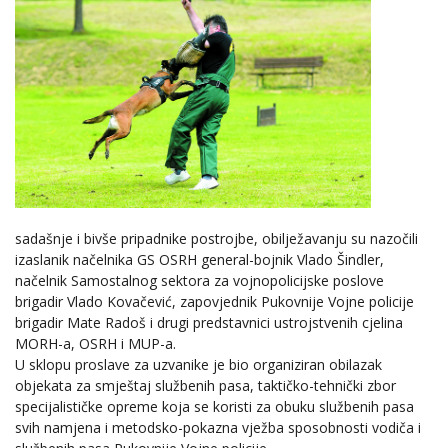
sadašnje i bivše pripadnike postrojbe, obilježavanju su nazočili
izaslanik načelnika GS OSRH general-bojnik Vlado Šindler,
načelnik Samostalnog sektora za vojnopolicijske poslove
brigadir Vlado Kovačević, zapovjednik Pukovnije Vojne policije
brigadir Mate Radoš i drugi predstavnici ustrojstvenih cjelina
MORH-a, OSRH i MUP-a.
U sklopu proslave za uzvanike je bio organiziran obilazak
objekata za smještaj službenih pasa, taktičko-tehnički zbor
specijalističke opreme koja se koristi za obuku službenih pasa
svih namjena i metodsko-pokazna vježba sposobnosti vodiča i