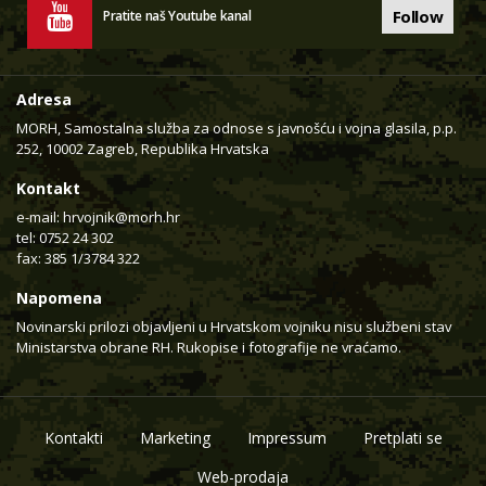
Follow
Pratite naš Youtube kanal
Adresa
MORH, Samostalna služba za odnose s javnošću i vojna glasila, p.p.
252, 10002 Zagreb, Republika Hrvatska
Kontakt
e-mail:
hrvojnik@morh.hr
tel: 0752 24 302
fax: 385 1/3784 322
Napomena
Novinarski prilozi objavljeni u Hrvatskom vojniku nisu službeni stav
Ministarstva obrane RH. Rukopise i fotografije ne vraćamo.
Kontakti
Marketing
Impressum
Pretplati se
Web-prodaja