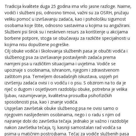
Tradicija kvalitete duga 25 godina ima vrlo jasne razloge. Naime,
vodiči i službeni psi, odnosno timovi, važni su za OSRH, pružaju
veliku pomoć u izvršavanju zadaća, kao i psihološku sigurnost
osobama koje štite, odnosno sastavima u kojima su angažirani.
Službeni psi širok su i neskriven resurs za korištenje u akcijama
borbene potpore, stoga se obučavaju za različite specijalnosti u
kojima nisu dopuštene pogreške.
Cilj obuke vodiča i školovanja službenih pasa je obučiti vodiča i
službenog psa za izvršavanje postavljenih zadaća prema
namjeni psa u različitim situacijama i uvjetima. Vodiče se
upoznaje s osobinama, ishranom, njegom i zdravstvenom
zaštitom psa. Temeljem dosadašnjih iskustava, uspjeh pri
izvršenju zadaća ovisi i o vodiču i o psu. S obzirom na to da je
riječ o dugom i osjetljivom razdoblju obuke, potrebna je velika
ljubav, razumijevanje, kvalitetna prosudba psihofizičkih
sposobnosti psa, kao i znanje vodiča.
Uspješan završetak obuke službenog psa ne ovisi samo o
njegovim naslijeđenim osobinama, nego i o radu s njim od
najranije dobi do završetka tečaja. Jednako je važno i razdoblje
nakon završetka tečaja, tj. kasniji samostalan rad vodiča sa
psima u matičnim postrojbama. Tečaj za vodiče službenih pasa