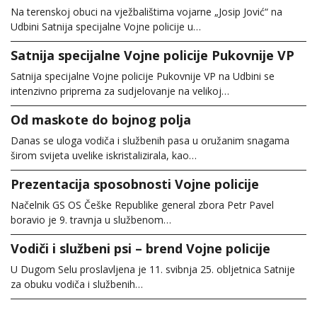
Na terenskoj obuci na vježbalištima vojarne „Josip Jović“ na
Udbini Satnija specijalne Vojne policije u…
Satnija specijalne Vojne policije Pukovnije VP
Satnija specijalne Vojne policije Pukovnije VP na Udbini se
intenzivno priprema za sudjelovanje na velikoj…
Od maskote do bojnog polja
Danas se uloga vodiča i službenih pasa u oružanim snagama
širom svijeta uvelike iskristalizirala, kao…
Prezentacija sposobnosti Vojne policije
Načelnik GS OS Češke Republike general zbora Petr Pavel
boravio je 9. travnja u službenom…
Vodiči i službeni psi – brend Vojne policije
U Dugom Selu proslavljena je 11. svibnja 25. obljetnica Satnije
za obuku vodiča i službenih…