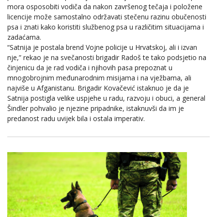
mora osposobiti vodiča da nakon završenog tečaja i položene
licencije može samostalno održavati stečenu razinu obučenosti
psa i znati kako koristiti službenog psa u različitim situacijama i
zadaćama.
“Satnija je postala brend Vojne policije u Hrvatskoj, ali i izvan
nje,” rekao je na svečanosti brigadir Radoš te tako podsjetio na
činjenicu da je rad vodiča i njihovih pasa prepoznat u
mnogobrojnim međunarodnim misijama i na vježbama, ali
najviše u Afganistanu. Brigadir Kovačević istaknuo je da je
Satnija postigla velike uspjehe u radu, razvoju i obuci, a general
Šindler pohvalio je njezine pripadnike, istaknuvši da im je
predanost radu uvijek bila i ostala imperativ.