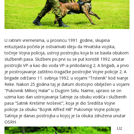
U ratnim vremenima, u prosincu 1991. godine, skupina
entuzijasta počela je ostvarivati ideju da Hrvatska vojska,
točnije Vojna policija, ustroji postrojbu koja bi se bavila obukom
službenih pasa. Službeni psi prvi su se put koristili 1992. unutar
postrojbi VP-a kao dio voda VP-a pridodanog 2. A brigadi, a prvo
je postrojavanje zaštitno-tragačke postrojbe Vojne policije 2. A
brigade održano 11. svibnja 1992. u vojarni “Trstenik” kod Ivanje
Reke. Nakon 25 godina taj je datum dostojno obilježen u vojarni
“Pukovnik Milivoj Halar” u Dugom Selu. Naime, upravo se on
uzima kao dan ustrojavanja Satnije za obuku vodiča i službenih
pasa “Satnik Krešimir Ivošević”, koja je dio Središta Vojne
policije za obuku “Bojnik Alfred Hill” Pukovnije Vojne policije.
Satnija je danas postrojba u kojoj je ta obuka združena unutar
OSRH.
Uz