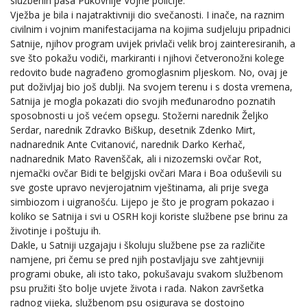
službenih pasa Pukovnije Vojne policije.
Vježba je bila i najatraktivniji dio svečanosti. I inače, na raznim
civilnim i vojnim manifestacijama na kojima sudjeluju pripadnici
Satnije, njihov program uvijek privlači velik broj zainteresiranih, a
sve što pokažu vodiči, markiranti i njihovi četveronožni kolege
redovito bude nagrađeno gromoglasnim pljeskom. No, ovaj je
put doživljaj bio još dublji. Na svojem terenu i s dosta vremena,
Satnija je mogla pokazati dio svojih međunarodno poznatih
sposobnosti u još većem opsegu. Stožerni narednik Željko
Serdar, narednik Zdravko Biškup, desetnik Zdenko Mirt,
nadnarednik Ante Cvitanović, narednik Darko Kerhač,
nadnarednik Mato Ravenščak, ali i nizozemski ovčar Rot,
njemački ovčar Bidi te belgijski ovčari Mara i Boa oduševili su
sve goste upravo nevjerojatnim vještinama, ali prije svega
simbiozom i uigranošću. Lijepo je što je program pokazao i
koliko se Satnija i svi u OSRH koji koriste službene pse brinu za
životinje i poštuju ih.
Dakle, u Satniji uzgajaju i školuju službene pse za različite
namjene, pri čemu se pred njih postavljaju sve zahtjevniji
programi obuke, ali isto tako, pokušavaju svakom službenom
psu pružiti što bolje uvjete života i rada. Nakon završetka
radnog vijeka, službenom psu osigurava se dostojno