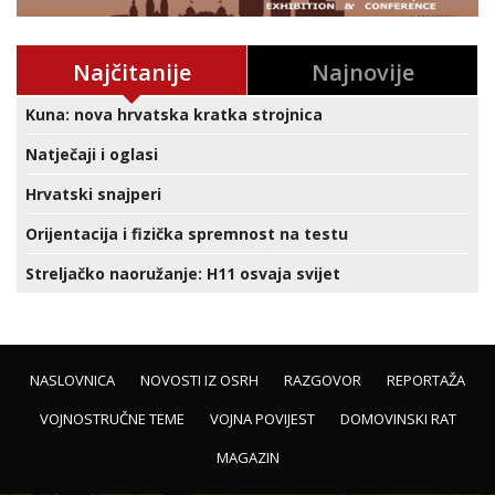
Najčitanije
Najnovije
Kuna: nova hrvatska kratka strojnica
Natječaji i oglasi
Hrvatski snajperi
Orijentacija i fizička spremnost na testu
Streljačko naoružanje: H11 osvaja svijet
NASLOVNICA
NOVOSTI IZ OSRH
RAZGOVOR
REPORTAŽA
VOJNOSTRUČNE TEME
VOJNA POVIJEST
DOMOVINSKI RAT
MAGAZIN