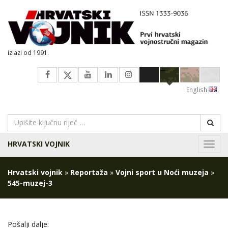
izlazi od 1991.
English
HRVATSKI VOJNIK
Navig
Hrvatski vojnik
»
Reportaža
»
Vojni sport u Noći muzeja
»
545-muzej-3
Pošalji dalje: