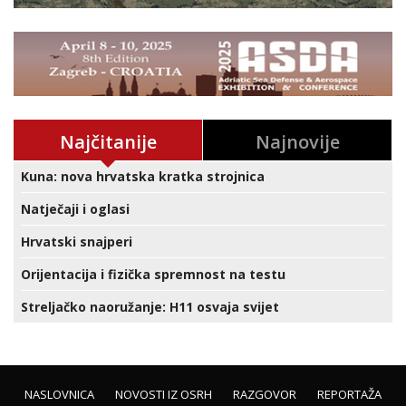
Najčitanije
Najnovije
Kuna: nova hrvatska kratka strojnica
Natječaji i oglasi
Hrvatski snajperi
Orijentacija i fizička spremnost na testu
Streljačko naoružanje: H11 osvaja svijet
NASLOVNICA
NOVOSTI IZ OSRH
RAZGOVOR
REPORTAŽA