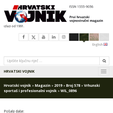
izlazi od 1991.
English
HRVATSKI VOJNIK
Navig
Hrvatski vojnik
»
Magazin
»
2019
»
Broj 578
»
Vrhunski
sportaš i profesionalni vojnik
»
WIL_0896
Pošalji dalje: