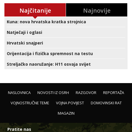
Najčitanije
Najnovije
Kuna: nova hrvatska kratka strojnica
Natječaji i oglasi
Hrvatski snajperi
Orijentacija i fizička spremnost na testu
Streljačko naoružanje: H11 osvaja svijet
NASLOVNICA
NOVOSTI IZ OSRH
RAZGOVOR
REPORTAŽA
VOJNOSTRUČNE TEME
VOJNA POVIJEST
DOMOVINSKI RAT
MAGAZIN
Pratite nas