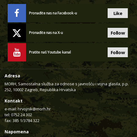
Like
Pronađite nas na Facebook-u
Follow
Pronađite nas na X-u
Follow
Pratite naš Youtube kanal
Adresa
MORH, Samostalna služba za odnose s javnošću i vojna glasila, p.p.
252, 10002 Zagreb, Republika Hrvatska
Kontakt
e-mail:
hrvojnik@morh.hr
tel: 0752 24 302
fax: 385 1/3784 322
Napomena