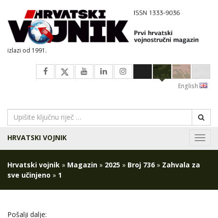
izlazi od 1991.
English
HRVATSKI VOJNIK
Navig
Hrvatski vojnik
»
Magazin
»
2025
»
Broj 736
»
Zahvala za
sve učinjeno
»
1
Pošalji dalje: