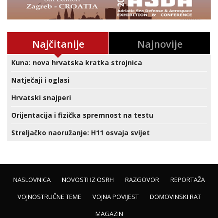
Najčitanije
Najnovije
Kuna: nova hrvatska kratka strojnica
Natječaji i oglasi
Hrvatski snajperi
Orijentacija i fizička spremnost na testu
Streljačko naoružanje: H11 osvaja svijet
NASLOVNICA
NOVOSTI IZ OSRH
RAZGOVOR
REPORTAŽA
VOJNOSTRUČNE TEME
VOJNA POVIJEST
DOMOVINSKI RAT
MAGAZIN