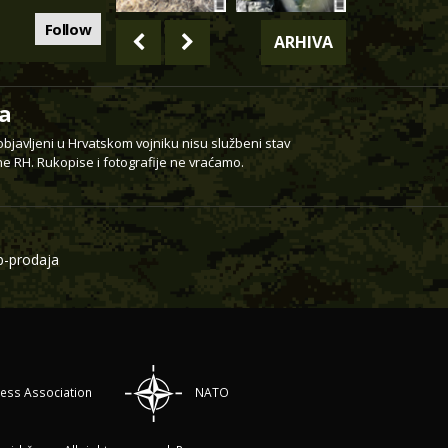
Follow
ARHIVA
a
 objavljeni u Hrvatskom vojniku nisu službeni stav
e RH. Rukopise i fotografije ne vraćamo.
-prodaja
ress Association
NATO