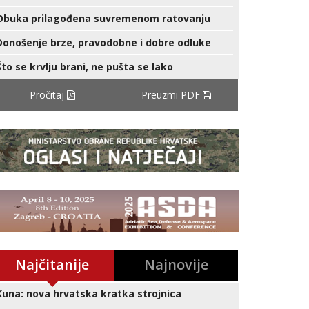
Obuka prilagođena suvremenom ratovanju
Donošenje brze, pravodobne i dobre odluke
Što se krvlju brani, ne pušta se lako
Pročitaj
Preuzmi PDF
Najčitanije
Najnovije
Kuna: nova hrvatska kratka strojnica