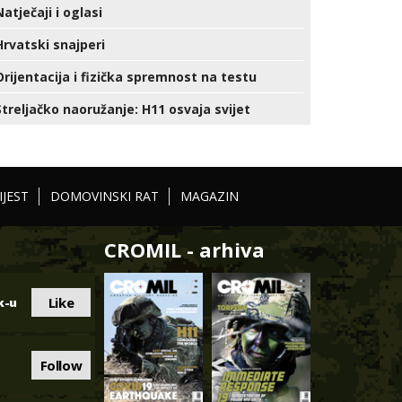
Natječaji i oglasi
Hrvatski snajperi
Orijentacija i fizička spremnost na testu
Streljačko naoružanje: H11 osvaja svijet
IJEST
DOMOVINSKI RAT
MAGAZIN
CROMIL - arhiva
Like
k-u
Follow