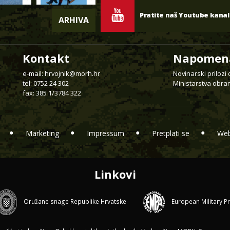
Pratite naš Youtube kanal
ARHIVA
Kontakt
Napomen
e-mail:
hrvojnik@morh.hr
Novinarski prilozi
tel: 0752 24 302
Ministarstva obran
fax: 385 1/3784 322
Marketing
Impressum
Pretplati se
Web
Linkovi
Oružane snage Republike Hrvatske
European Military P