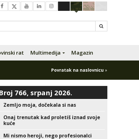
inski rat
Multimedija
Magazin
Povratak na naslovnicu
»
Broj 766, srpanj 2026.
Zemljo moja, dočekala si nas
Onaj trenutak kad proletiš iznad svoje
kuće
Mi nismo heroji, nego profesionalci