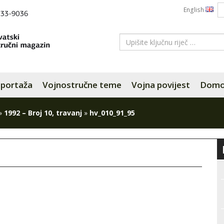
English
portaža
Vojnostručne teme
Vojna povijest
Domov
»
1992 – Broj 10, travanj
»
hv_010_91_95