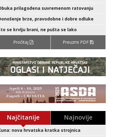
Obuka prilagođena suvremenom ratovanju
Donošenje brze, pravodobne i dobre odluke
Što se krvlju brani, ne pušta se lako
Pročitaj
Preuzmi PDF
Najčitanije
Najnovije
Kuna: nova hrvatska kratka strojnica