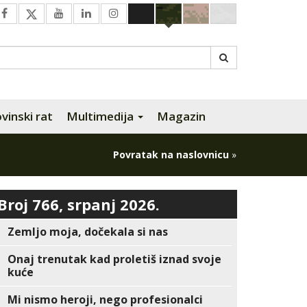
inski rat
Multimedija
Magazin
Povratak na naslovnicu
»
Broj 766, srpanj 2026.
Zemljo moja, dočekala si nas
Onaj trenutak kad proletiš iznad svoje
kuće
Mi nismo heroji, nego profesionalci