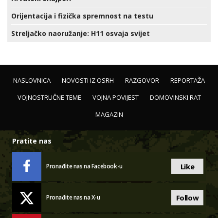
Orijentacija i fizička spremnost na testu
Streljačko naoružanje: H11 osvaja svijet
NASLOVNICA
NOVOSTI IZ OSRH
RAZGOVOR
REPORTAŽA
VOJNOSTRUČNE TEME
VOJNA POVIJEST
DOMOVINSKI RAT
MAGAZIN
Pratite nas
Like
Pronađite nas na Facebook-u
Follow
Pronađite nas na X-u