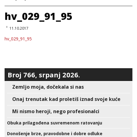
hv_029_91_95
11.10.2017
hv_029_91_95
Broj 766, srpanj 2026.
Zemljo moja, dočekala si nas
Onaj trenutak kad proletiš iznad svoje kuće
Mi nismo heroji, nego profesionalci
Obuka prilagođena suvremenom ratovanju
Donošenje brze, pravodobne i dobre odluke