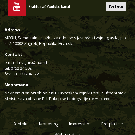
Follow
Pratite naš Youtube kanal
Adresa
MORH, Samostalna služba za odnose s javnošću i vojna glasila, p.p.
252, 10002 Zagreb, Republika Hrvatska
Kontakt
e-mail:
hrvojnik@morh.hr
tel: 0752 24 302
fax: 385 1/3784 322
Napomena
Novinarski prilozi objavljeni u Hrvatskom vojniku nisu službeni stav
Ministarstva obrane RH. Rukopise i fotografije ne vraćamo.
Kontakti
Marketing
Impressum
Pretplati se
Web-prodaja