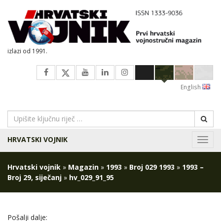
izlazi od 1991.
English
HRVATSKI VOJNIK
Navig
Hrvatski vojnik
»
Magazin
»
1993
»
Broj 029 1993
»
1993 –
Broj 29, siječanj
»
hv_029_91_95
Pošalji dalje: