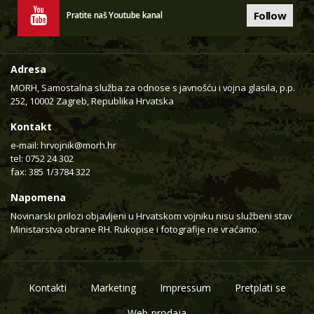
Follow
Pratite naš Youtube kanal
Adresa
MORH, Samostalna služba za odnose s javnošću i vojna glasila, p.p.
252, 10002 Zagreb, Republika Hrvatska
Kontakt
e-mail:
hrvojnik@morh.hr
tel: 0752 24 302
fax: 385 1/3784 322
Napomena
Novinarski prilozi objavljeni u Hrvatskom vojniku nisu službeni stav
Ministarstva obrane RH. Rukopise i fotografije ne vraćamo.
Kontakti
Marketing
Impressum
Pretplati se
Web-prodaja