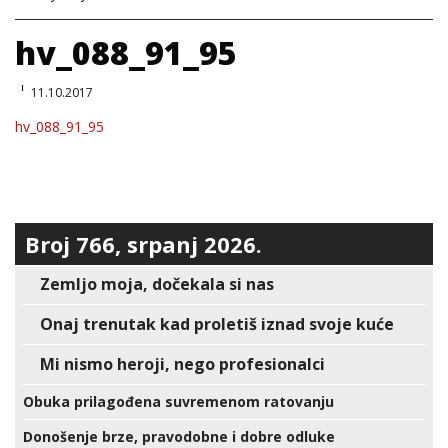
hv_088_91_95
11.10.2017
hv_088_91_95
Broj 766, srpanj 2026.
Zemljo moja, dočekala si nas
Onaj trenutak kad proletiš iznad svoje kuće
Mi nismo heroji, nego profesionalci
Obuka prilagođena suvremenom ratovanju
Donošenje brze, pravodobne i dobre odluke