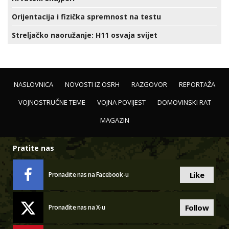
Orijentacija i fizička spremnost na testu
Streljačko naoružanje: H11 osvaja svijet
NASLOVNICA
NOVOSTI IZ OSRH
RAZGOVOR
REPORTAŽA
VOJNOSTRUČNE TEME
VOJNA POVIJEST
DOMOVINSKI RAT
MAGAZIN
Pratite nas
Like
Pronađite nas na Facebook-u
Follow
Pronađite nas na X-u