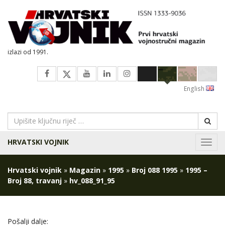
izlazi od 1991.
English
HRVATSKI VOJNIK
Navig
Hrvatski vojnik
»
Magazin
»
1995
»
Broj 088 1995
»
1995 –
Broj 88, travanj
»
hv_088_91_95
Pošalji dalje: