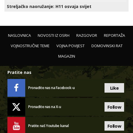
Streljačko naoružanje: H11 osvaja svijet
NASLOVNICA
NOVOSTI IZ OSRH
RAZGOVOR
REPORTAŽA
VOJNOSTRUČNE TEME
VOJNA POVIJEST
DOMOVINSKI RAT
MAGAZIN
Pratite nas
Like
Pronađite nas na Facebook-u
Follow
Pronađite nas na X-u
Follow
Pratite naš Youtube kanal