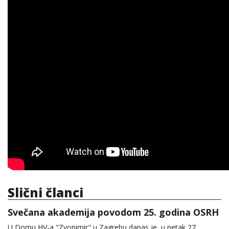
Slični članci
Svečana akademija povodom 25. godina OSRH
U Domu HV-a "Zvonimir" u Zagrebu danas je, u petak 27.