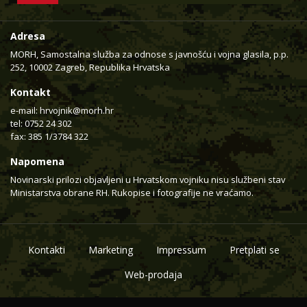
Adresa
MORH, Samostalna služba za odnose s javnošću i vojna glasila, p.p.
252, 10002 Zagreb, Republika Hrvatska
Kontakt
e-mail:
hrvojnik@morh.hr
tel: 0752 24 302
fax: 385 1/3784 322
Napomena
Novinarski prilozi objavljeni u Hrvatskom vojniku nisu službeni stav
Ministarstva obrane RH. Rukopise i fotografije ne vraćamo.
Kontakti
Marketing
Impressum
Pretplati se
Web-prodaja