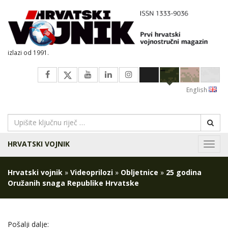
izlazi od 1991.
English
HRVATSKI VOJNIK
Navig
Hrvatski vojnik
»
Videoprilozi
»
Obljetnice
»
25 godina
Oružanih snaga Republike Hrvatske
Pošalji dalje: