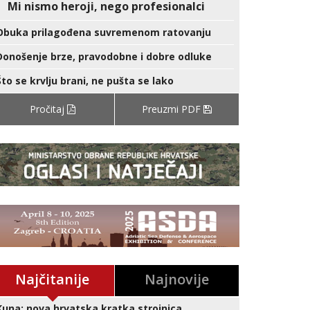
Mi nismo heroji, nego profesionalci
Obuka prilagođena suvremenom ratovanju
Donošenje brze, pravodobne i dobre odluke
Što se krvlju brani, ne pušta se lako
Pročitaj
Preuzmi PDF
Najčitanije
Najnovije
Kuna: nova hrvatska kratka strojnica