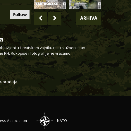
Follow
ARHIVA
a
 objavljeni u Hrvatskom vojniku nisu službeni stav
e RH. Rukopise i fotografije ne vraćamo.
-prodaja
ress Association
NATO