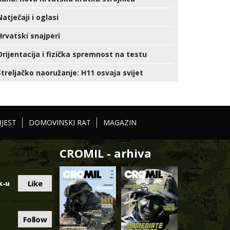
Natječaji i oglasi
Hrvatski snajperi
Orijentacija i fizička spremnost na testu
Streljačko naoružanje: H11 osvaja svijet
IJEST
DOMOVINSKI RAT
MAGAZIN
CROMIL - arhiva
Like
k-u
Follow