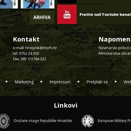
Pratite naš Youtube kanal
ARHIVA
Kontakt
Napomen
e-mail:
hrvojnik@morh.hr
Novinarski prilozi
tel: 0752 24 302
Ministarstva obran
fax: 385 1/3784 322
Marketing
Impressum
Pretplati se
Web
Linkovi
Oružane snage Republike Hrvatske
European Military P