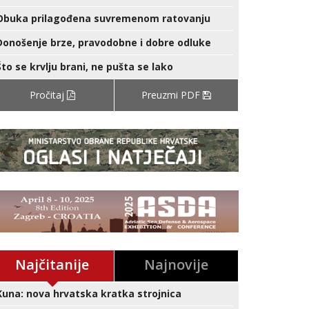
Obuka prilagođena suvremenom ratovanju
Donošenje brze, pravodobne i dobre odluke
Što se krvlju brani, ne pušta se lako
Pročitaj
Preuzmi PDF
Najčitanije
Najnovije
Kuna: nova hrvatska kratka strojnica