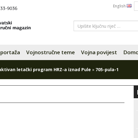
English
portaža
Vojnostručne teme
Vojna povijest
Domov
aktivan letački program HRZ-a iznad Pule
»
705-pula-1