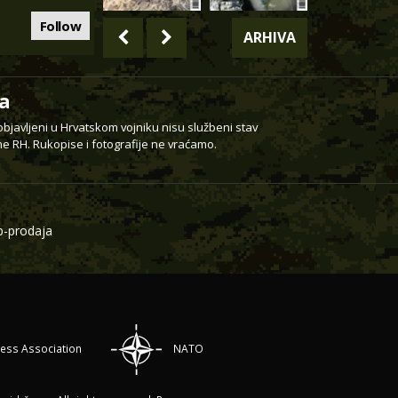
Follow
ARHIVA
a
 objavljeni u Hrvatskom vojniku nisu službeni stav
e RH. Rukopise i fotografije ne vraćamo.
-prodaja
ress Association
NATO