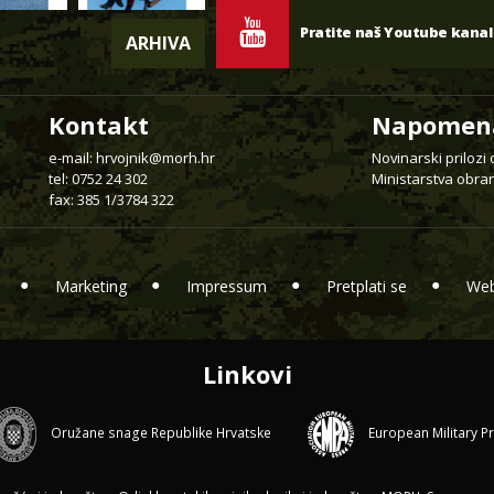
Pratite naš Youtube kanal
ARHIVA
Kontakt
Napomen
e-mail:
hrvojnik@morh.hr
Novinarski prilozi
tel: 0752 24 302
Ministarstva obran
fax: 385 1/3784 322
Marketing
Impressum
Pretplati se
Web
Linkovi
Oružane snage Republike Hrvatske
European Military P