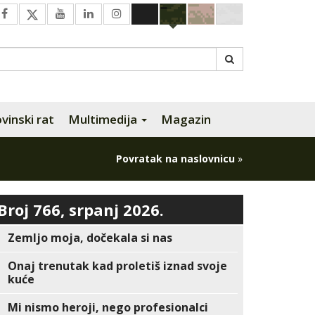
inski rat
Multimedija
Magazin
Povratak na naslovnicu
»
Broj 766, srpanj 2026.
Zemljo moja, dočekala si nas
Onaj trenutak kad proletiš iznad svoje
kuće
Mi nismo heroji, nego profesionalci