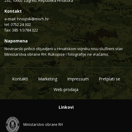
252, 10002 Zagreb, Republika Hrvatska
Kontakt
e-mail:
hrvojnik@morh.hr
tel: 0752 24 302
fax: 385 1/3784 322
Napomena
Novinarski prilozi objavljeni u Hrvatskom vojniku nisu službeni stav
Ministarstva obrane RH. Rukopise i fotografije ne vraćamo.
Kontakti
Marketing
Impressum
Pretplati se
Web-prodaja
Linkovi
Ministarstvo obrane RH