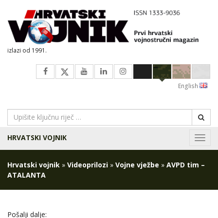
izlazi od 1991.
English
HRVATSKI VOJNIK
Navig
Hrvatski vojnik
»
Videoprilozi
»
Vojne vježbe
»
AVPD tim –
ATALANTA
Pošalji dalje: