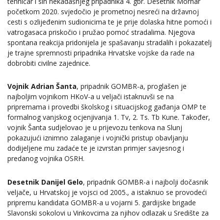
tehničar i sin nekadašnjeg pripadnika 4. gbr. Desetnik Mornar
početkom 2020. svjedočio je prometnoj nesreći na državnoj
cesti s ozlijeđenim sudionicima te je prije dolaska hitne pomoći i
vatrogasaca priskočio i pružao pomoć stradalima. Njegova
spontana reakcija pridonijela je spašavanju stradalih i pokazatelj
je trajne spremnosti pripadnika Hrvatske vojske da rade na
dobrobiti civilne zajednice.
Vojnik Adrian Šanta
, pripadnik GOMBR-a, proglašen je
najboljim vojnikom HKoV-a u veljači istaknuvši se na
pripremama i provedbi školskog i situacijskog gađanja OMP te
formalnog vanjskog ocjenjivanja 1. Tv, 2. Ts. Tb Kune. Također,
vojnik Šanta sudjelovao je u prijevozu tenkova na Slunj
pokazujući iznimno zalaganje i vojnički pristup obavljanju
dodijeljene mu zadaće te je izvrstan primjer savjesnog i
predanog vojnika OSRH.
Desetnik Danijel Gelo
, pripadnik GOMBR-a i najbolji dočasnik
veljače, u Hrvatskoj je vojsci od 2005., a istaknuo se provodeći
pripremu kandidata GOMBR-a u vojarni 5. gardijske brigade
Slavonski sokolovi u Vinkovcima za njihov odlazak u Središte za