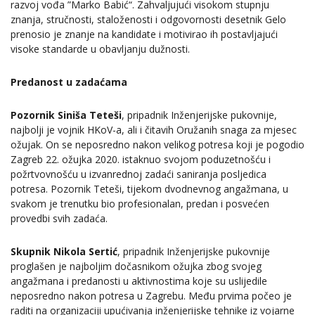
razvoj vođa ”Marko Babić“. Zahvaljujući visokom stupnju
znanja, stručnosti, staloženosti i odgovornosti desetnik Gelo
prenosio je znanje na kandidate i motivirao ih postavljajući
visoke standarde u obavljanju dužnosti.
Predanost u zadaćama
Pozornik Siniša Teteši
, pripadnik Inženjerijske pukovnije,
najbolji je vojnik HKoV-a, ali i čitavih Oružanih snaga za mjesec
ožujak. On se neposredno nakon velikog potresa koji je pogodio
Zagreb 22. ožujka 2020. istaknuo svojom poduzetnošću i
požrtvovnošću u izvanrednoj zadaći saniranja posljedica
potresa. Pozornik Teteši, tijekom dvodnevnog angažmana, u
svakom je trenutku bio profesionalan, predan i posvećen
provedbi svih zadaća.
Skupnik Nikola Sertić
, pripadnik Inženjerijske pukovnije
proglašen je najboljim dočasnikom ožujka zbog svojeg
angažmana i predanosti u aktivnostima koje su uslijedile
neposredno nakon potresa u Zagrebu. Među prvima počeo je
raditi na organizaciji upućivanja inženjerijske tehnike iz vojarne