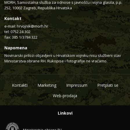
MORH, Samostalna služba za odnose s javnošću i vojna glasila, p.p.
252, 10002 Zagreb, Republika Hrvatska
Kontakt
e-mail:
hrvojnik@morh.hr
tel: 0752 24 302
fax: 385 1/3784 322
Napomena
Novinarski prilozi objavljeni u Hrvatskom vojniku nisu službeni stav
Ministarstva obrane RH. Rukopise i fotografije ne vraćamo.
Kontakti
Marketing
Impressum
Pretplati se
Web-prodaja
Linkovi