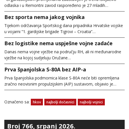
odlaska i u Remontni zavod raspoređeno je 27 mladih…
Bez sporta nema jakog vojnika
Tijekom održavanja Sportskog dana pripadnika Hrvatske vojske
u vojarni ”1. gardijske brigade Tigrovi – Croatia”…
Bez logistike nema uspješne vojne zadaće
Danas nema vojne vježbe na području RH, ali ni međunarodne
vježbe na kojoj sudjeluju Oružane…
Prva španjolska S-80A bez AIP-a
Prva španjolska podmornica klase S-80A neće biti opremljena
zračno neovisnim propulzijskim (AIP) sustavom, objavio je…
Označeno sa:
hkov
najbolji dočasnici
najbolji vojnici
Broj 766, srpanj 2026.