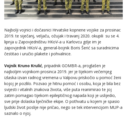
Najbolji vojnici i dočasnici Hrvatske kopnene vojske za prosinac
2019. te siječanj, veljaču, ožujak i travanj 2020. okupili su se 4.
lipnja u Zapovjedništvu HKoV-a u Karlovcu gdje im je
zapovjednik HKoV-a, general-bojnik Boris Šerić sa suradnicima
čestitao i uručio plakete i pohvalnice.
Vojnik Kruno Krulić
, pripadnik GOMBR-a, proglašen je
najboljim vojnikom prosinca 2019. jer je tijekom večernjeg
izlaska izvan radnog vremena u Valpovu priskočio u pomoć ženi
kojoj je pozlilo. Pozvao je hitnu pomoć i osobu, koja je bila bez
svijesti i vitalnih znakova života, više puta reanimirao te joj
zatim pomagao tijekom epileptičnog napada koji je uslijedio,
sve prije dolaska liječničke ekipe. O pothvatu u kojem je spasio
ljudski život poslije nije pričao, nego se tek intervencijom MUP-a
saznalo o njoj.