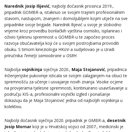
Narednik Josip Ilijević
, najbolji dočasnik prosinca 2019.,
pripadnik GOMBR-a, istaknuo se svojim trajnim profesionalnim
stavom, nastupom, znanjem i domoljubljem kojim utječe na sve
pripadnike svoje brigade. Narednik Ilijević u svoje je slobodno
vrijeme kroz provedbu borilačkih vještina osmislio, isplanirao i
oživio tjelesnu spremnost u GOMBR-u te započeo proces
razvoja obučavatelja koji će u svojim postrojbama provoditi
obuku. S timom kineziologa HKoV-a sudjelovao je u izradi
priručnika
Temelji samoobrane u OSRH
.
Najbolja
vojnikinja
siječnja 2020.,
Maja Stojanović
, pripadnica
Inženjerijske pukovnije isticala se svojim zalaganjem na obuci te
spremnošću za učenje i usvajanje novih znanja. Visoke ocjene
na provjerama tjelesne spremnosti, kontinuirano usavršavanje u
području KIS-a, profesionalni vojnički izgled i ponašanje
dokazuju da je Maja Stojanović jedna od najboljih vojnikinja u
kolektivu.
Najbolji dočasnik siječnja 2020. pripadnik je GMBR-a,
desetnik
Josip Mornar
koji je u Hrvatskoj vojsci od 2007., medicinski je