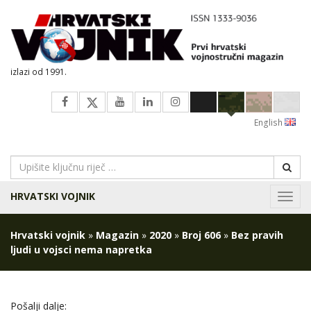
izlazi od 1991.
English
HRVATSKI VOJNIK
Navig
Hrvatski vojnik
»
Magazin
»
2020
»
Broj 606
»
Bez pravih
ljudi u vojsci nema napretka
Pošalji dalje: