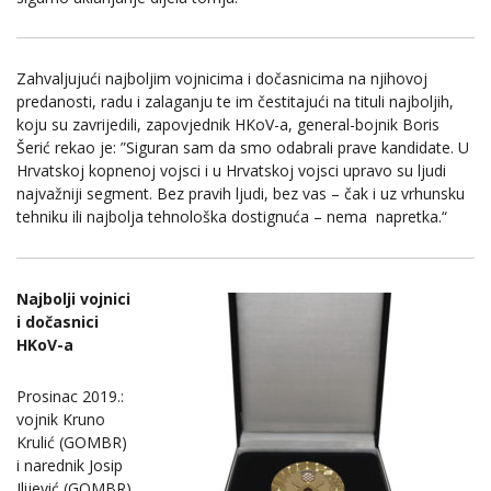
Zahvaljujući najboljim vojnicima i dočasnicima na njihovoj
predanosti, radu i zalaganju te im čestitajući na tituli najboljih,
koju su zavrijedili, zapovjednik HKoV-a, general-bojnik Boris
Šerić rekao je: ”Siguran sam da smo odabrali prave kandidate. U
Hrvatskoj kopnenoj vojsci i u Hrvatskoj vojsci upravo su ljudi
najvažniji segment. Bez pravih ljudi, bez vas – čak i uz vrhunsku
tehniku ili najbolja tehnološka dostignuća – nema napretka.“
Najbolji vojnici
i dočasnici
HKoV-a
Prosinac 2019.:
vojnik Kruno
Krulić (GOMBR)
i narednik Josip
Ilijević (GOMBR)