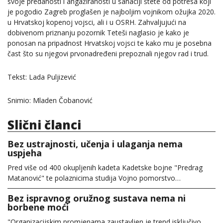
svoje predanosti i angažiranosti u sanaciji štete od potresa koji
je pogodio Zagreb proglašen je najboljim vojnikom ožujka 2020.
u Hrvatskoj kopenoj vojsci, ali i u OSRH. Zahvaljujući na
dobivenom priznanju pozornik Teteši naglasio je kako je
ponosan na pripadnost Hrvatskoj vojsci te kako mu je posebna
čast što su njegovi prvonadređeni prepoznali njegov rad i trud.
Tekst: Lada Puljizević
Snimio: Mladen Čobanović
Slični članci
Bez ustrajnosti, učenja i ulaganja nema
uspjeha
Pred više od 400 okupljenih kadeta Kadetske bojne "Predrag
Matanović" te polaznicima studija Vojno pomorstvo…
Bez ispravnog oružnog sustava nema ni
borbene moći
"Organizacijskim promjenama zaustavljen je trend isključivo