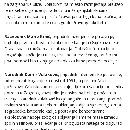
na zagrebačke ulice. Dolaskom na mjesto razmještaja preuzeo
je na sebe organizaciju rada dviju inženjerijskih skupina
angažiranih na sanaciji i raščišćavanju na Trgu bana Jelačića, u
Ilici i okolnim ulicama te oko zgrade Pravnog fakulteta.
Razvodnik Mario Krnić
, pripadnik Inženjerijske pukovnije,
najbolji je vojnik travnja. Istaknuo se kad je u Osijeku iz rijeke
Drave spasio muškarca od utapanja. Dobivši informaciju o
događaju skočio je u rijeku, izvukao unesrećenog, pružio mu
prvu pomoć i bio uz njega do dolaska hitne pomoći i policije.
Narednik Damir Vulaković
, pripadnik Inženjerijske pukovnije,
odoru hrvatskog vojnika nosi od 1991., a predanošću i
požrtvovnošću iskazanom u travnju, tijekom sanacije posljedica
potresa u Zagrebu, zavrijedio je naslov najboljeg dočasnika
travnja. Narednik Vulaković bio je angažiran u pružanju pomoći
civilnim strukturama tijekom uklanjanja dijela sjevernog tornja
zagrebačke katedrale kad je postavljao koncentrirane
eksplozivne naboje zbog oslabljivanja kamene mase između
spojnih klinova, presijecanje čeličnog užeta natega te osigurao
sigurno uklanjanje dijela tornja.