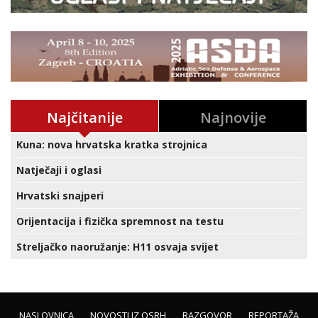
Najčitanije
Najnovije
Kuna: nova hrvatska kratka strojnica
Natječaji i oglasi
Hrvatski snajperi
Orijentacija i fizička spremnost na testu
Streljačko naoružanje: H11 osvaja svijet
NASLOVNICA
NOVOSTI IZ OSRH
RAZGOVOR
REPORTAŽA