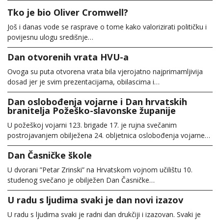
Tko je bio Oliver Cromwell?
Još i danas vode se rasprave o tome kako valorizirati političku i
povijesnu ulogu središnje…
Dan otvorenih vrata HVU-a
Ovoga su puta otvorena vrata bila vjerojatno najprimamljivija
dosad jer je svim prezentacijama, obilascima i…
Dan oslobođenja vojarne i Dan hrvatskih
branitelja Požeško-slavonske županije
U požeškoj vojarni 123. brigade 17. je rujna svečanim
postrojavanjem obilježena 24. obljetnica oslobođenja vojarne…
Dan Časničke škole
U dvorani ”Petar Zrinski” na Hrvatskom vojnom učilištu 10.
studenog svečano je obilježen Dan Časničke…
U radu s ljudima svaki je dan novi izazov
U radu s ljudima svaki je radni dan drukčiji i izazovan. Svaki je