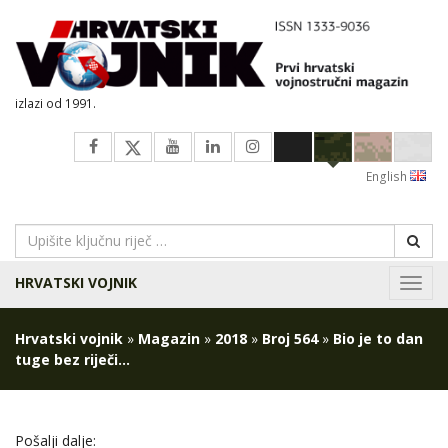
izlazi od 1991.
English
HRVATSKI VOJNIK
Navig
Hrvatski vojnik
»
Magazin
»
2018
»
Broj 564
»
Bio je to dan
tuge bez riječi…
Pošalji dalje: