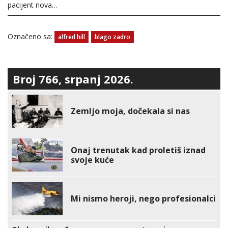
pacijent nova…
Označeno sa:
alfred hill
blago zadro
Broj 766, srpanj 2026.
Zemljo moja, dočekala si nas
Onaj trenutak kad proletiš iznad
svoje kuće
Mi nismo heroji, nego profesionalci