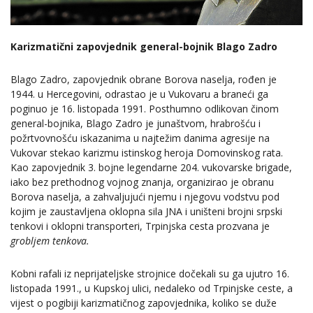
Karizmatični zapovjednik general-bojnik Blago Zadro
Blago Zadro, zapovjednik obrane Borova naselja, rođen je
1944. u Hercegovini, odrastao je u Vukovaru a braneći ga
poginuo je 16. listopada 1991. Posthumno odlikovan činom
general-bojnika, Blago Zadro je junaštvom, hrabrošću i
požrtvovnošću iskazanima u najtežim danima agresije na
Vukovar stekao karizmu istinskog heroja Domovinskog rata.
Kao zapovjednik 3. bojne legendarne 204. vukovarske brigade,
iako bez prethodnog vojnog znanja, organizirao je obranu
Borova naselja, a zahvaljujući njemu i njegovu vodstvu pod
kojim je zaustavljena oklopna sila JNA i uništeni brojni srpski
tenkovi i oklopni transporteri, Trpinjska cesta prozvana je
grobljem tenkova.
Kobni rafali iz neprijateljske strojnice dočekali su ga ujutro 16.
listopada 1991., u Kupskoj ulici, nedaleko od Trpinjske ceste, a
vijest o pogibiji karizmatičnog zapovjednika, koliko se duže