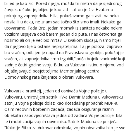
blijed je kao zid. Pored njega, možda tri metra dalje sjedi drugi
čovjek, u šoku je, blijed je kao zid – ali on je živ. Hvatamo
pokojnog zapovjednika Hilla, pokušavamo ga staviti na neka
nosila ili u deku, ne znam sad točno što smo imali. Nekako ga
utovaramo. Tada Brzi, jedan momak iz saniteta nekako nekim
vozilom uspijeva doći barem jedan dio puta, i nas četvorica ga
nosimo ali on je već bio mrtav. U svakom slučaju, nismo htjeli
da njegovo tijelo ostane neprijateljima. Taj je položaj zapravo
bio vraćen, odbijen je napad na Pravoslavno groblje, položaj je
vraćen, ali zapovjednika smo izgubili,” priča bojnik Ivanković koji
zadnje četiri godine svoju Bitku za Vukovar i istinu o njemu vodi
objašnjavajući posjetiteljima Memorijalnog centra
Domovinskog rata činjenice o obrani Vukovara.
Vukovarski branitelj, jedan od osnivača Vojne policije u
Vukovaru, umirovljeni satnik HV-a Damir Maduna u vukovarsku
satniju Vojne policije dolazi kao dotadašnji pripadnik MUP-a.
Osim redovnih borbenih zadaća, zadaća osiguranja raznih
objekata i zapovjedništava jedna od zadaća Vojne policije bila
je i mobilizacija vojnih obveznika. Satnik Maduna se prisjeća:
”Kako je Bitka za Vukovar odmicala, vojnih obveznika bilo je sve