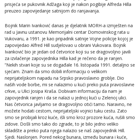
prisjeća se pukovnik Adžaga koji je nakon pogibije Alfreda Hilla
preuzeo zapovijedanje satnijom do ranjavanja.
Bojnik Marin Ivanković danas je djelatnik MORH-a izmješten na
rad u Javnu ustanovu Memorijalni centar Domovinskog rata u
Vukovaru, a 1991. je kao pripadnik satnije Vojne policije kojoj je
zapovijedao Alfred Hill sudjelovao u obrani Vukovara. Bojnik
Ivanković bio je jedan od četvorice koji su se dragovoljno javili
za izvlačenje zapovjednika Hilla kad je rečeno da je ranjen.
”Nekih stvari koje su se događale 16. listopada 1991. detaljno se
sjećam. Znam da smo dobili informaciju o velikom
neprijateljskom napadu na Srpsko pravoslavno groblje. Dio
naših vode borbe, mi se nalazimo u kući preko puta pravoslavne
crkve, u Ulici Josipa Kraša. Dobivam informaciju da nam je
zapovjednik ranjen i da se nalazi u jednoj kući u Zelenoj ulici.
Nas četvorica javljamo se dragovoljno otići tamo. Naravno, ne
možete hodati cestom, neprijateljski vojnici tuku cestu. Zato
smo se probijali kroz kuće, išli smo kroz prozore kuća, rušili smo
zidove. Došli smo tako do zgrade, to je bilo jedno veliko
skladište a preko puta njega nalazio se naš zapovjednik Hill.
Sjedi. Naslonjen. Pored nekog bunara, između bunara i kuće,