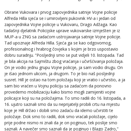
Obrane Vukovara i prvog zapovjednika satnije Vojne policije
Alfreda Hilla sjeća se i umirovljeni pukovnik HV-a i jedan od
zapovjednika Vojne policije u Vukovaru, Drago Adžaga. Kao
tadašnji djelatnik Policijske uprave vukovarske izmješten je iz
MUP-a u ZNG sa zadaćom ustrojavanja satnije Vojne policije.
Tad upoznaje Alfreda Hilla. Sjeća ga se kao odgovornog,
profesionalnog i hrabrog čovjeka s kojim je brzo uspostavio
dobru suradnju. ”Posljednji smo se put vidjeli 10. listopada. Tad
je bila akcija na Sajmištu zbog vraćanja i učvršćivanja položaja.
On je vodio jednu grupu Vojne policije, ja sam vodio drugu. On
je išao jednom ulicom, ja drugom. To je bio naš posljednji
susret. Hill je ostao na tom položaju koji je vratio i učvrstio, a ja
sam bio vraćen u Vojnu policiju sa zadaćom da ponovno
provedemo mobilizaciju kako bismo mogli zamijeniti vojne
policajce koji su na položajima. To smo radili do 16. listopada, a
16. ujutro saznali smo da su neprijatelji probili crtu na mjestu
koje je Hill držao i dobili smo zadaću da idemo učvrstiti te
položaje. Dok smo to radili, dok smo vraćali položaje, cijelo
prije podne nismo ni znali da je on poginuo, tek poslije smo
saznali. A navečer smo saznali da je poginuo i Blago Zadro,”