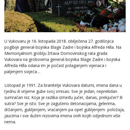
U Vukovaru je 16. listopada 2018. obilježena 27. godišnjica
pogibije general-bojnika Blage Zadre i bojnika Alfreda Hilla. Na
Memorijalnom groblju žrtava Domovinskog rata grada
Vukovara na grobovima general-bojnika Blage Zadre i bojnika
Alfreda Hilla odana im je počast polaganjem vijenaca i
paljenjem svijeća…
Listopad je 1991. Za branitelje Vukovara datumi, imena dana u
tjednu ili vrijeme gube svoj smisao. Sve je jedan, neprekidan
sumračan niz. Koja je razlika između jučer, danas, prekjučer? Ili
sutra? Sve je isto. Sve je zagušeno detonacijama, gelerima,
držanjem, gubljenjem, vraćanjem pa opet gubljenjem položaja,
jaucima i sve dužim nizovima imena onih kojih odjednom više
nema.