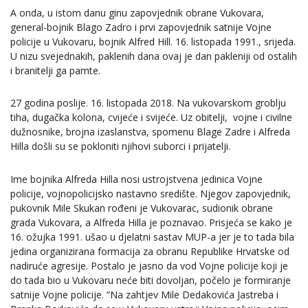
A onda, u istom danu ginu zapovjednik obrane Vukovara,
general-bojnik Blago Zadro i prvi zapovjednik satnije Vojne
policije u Vukovaru, bojnik Alfred Hill. 16. listopada 1991., srijeda.
U nizu svejednakih, paklenih dana ovaj je dan pakleniji od ostalih
i branitelji ga pamte.
27 godina poslije. 16. listopada 2018. Na vukovarskom groblju
tiha, dugačka kolona, cvijeće i svijeće. Uz obitelji, vojne i civilne
dužnosnike, brojna izaslanstva, spomenu Blage Zadre i Alfreda
Hilla došli su se pokloniti njihovi suborci i prijatelji.
Ime bojnika Alfreda Hilla nosi ustrojstvena jedinica Vojne
policije, vojnopolicijsko nastavno središte. Njegov zapovjednik,
pukovnik Mile Skukan rođeni je Vukovarac, sudionik obrane
grada Vukovara, a Alfreda Hilla je poznavao. Prisjeća se kako je
16. ožujka 1991. ušao u djelatni sastav MUP-a jer je to tada bila
jedina organizirana formacija za obranu Republike Hrvatske od
nadiruće agresije. Postalo je jasno da vod Vojne policije koji je
do tada bio u Vukovaru neće biti dovoljan, počelo je formiranje
satnije Vojne policije. ”Na zahtjev Mile Dedakovića Jastreba i