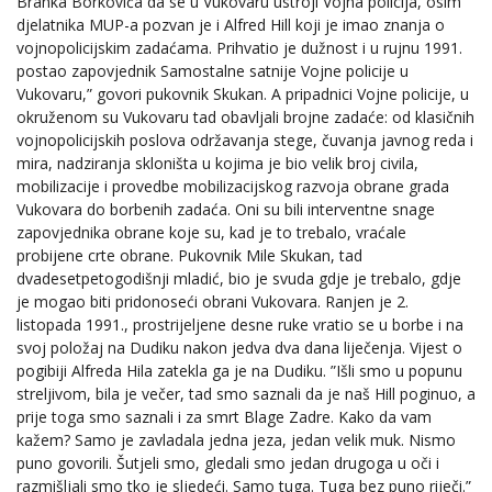
Branka Borkovića da se u Vukovaru ustroji Vojna policija, osim
djelatnika MUP-a pozvan je i Alfred Hill koji je imao znanja o
vojnopolicijskim zadaćama. Prihvatio je dužnost i u rujnu 1991.
postao zapovjednik Samostalne satnije Vojne policije u
Vukovaru,” govori pukovnik Skukan. A pripadnici Vojne policije, u
okruženom su Vukovaru tad obavljali brojne zadaće: od klasičnih
vojnopolicijskih poslova održavanja stege, čuvanja javnog reda i
mira, nadziranja skloništa u kojima je bio velik broj civila,
mobilizacije i provedbe mobilizacijskog razvoja obrane grada
Vukovara do borbenih zadaća. Oni su bili interventne snage
zapovjednika obrane koje su, kad je to trebalo, vraćale
probijene crte obrane. Pukovnik Mile Skukan, tad
dvadesetpetogodišnji mladić, bio je svuda gdje je trebalo, gdje
je mogao biti pridonoseći obrani Vukovara. Ranjen je 2.
listopada 1991., prostrijeljene desne ruke vratio se u borbe i na
svoj položaj na Dudiku nakon jedva dva dana liječenja. Vijest o
pogibiji Alfreda Hila zatekla ga je na Dudiku. ”Išli smo u popunu
streljivom, bila je večer, tad smo saznali da je naš Hill poginuo, a
prije toga smo saznali i za smrt Blage Zadre. Kako da vam
kažem? Samo je zavladala jedna jeza, jedan velik muk. Nismo
puno govorili. Šutjeli smo, gledali smo jedan drugoga u oči i
razmišljali smo tko je sljedeći. Samo tuga. Tuga bez puno riječi.”