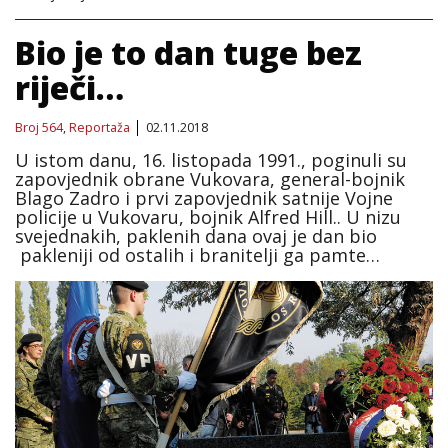
Bio je to dan tuge bez
riječi…
Broj 564
,
Reportaža
02.11.2018
U istom danu, 16. listopada 1991., poginuli su
zapovjednik obrane Vukovara, general-bojnik
Blago Zadro i prvi zapovjednik satnije Vojne
policije u Vukovaru, bojnik Alfred Hill.. U nizu
svejednakih, paklenih dana ovaj je dan bio
pakleniji od ostalih i branitelji ga pamte…