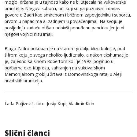
moglo, držana je u tajnosti kako ne bi utjecala na vukovarske
branitelje. Njegovi suborci, oni koji su ga poznavali i danas
govore o Zadri kao smirenom i brižnom zapovjedniku i suborcu,
prvom u napadima a zadnjem u povlačenjima. Na svoju je
posljednju zadaću otišao odbivši ponuđenu pancirku jer je ni
njegovi vojnici nisu imali.
Blago Zadro pokopan je na starom groblju blizu bolnice, pod
šifrom koju je svega nekoliko ljudi znalo, a nakon ekshumacije
je, zajedno sa sinom Robertom koji je 1992. poginuo u
borbama oko Kupresa, sahranjen na
vukovarskom
Memorijalnom groblju žrtava iz Domovinskoga rata, u Aleji
hrvatskih branitelja.
Lada Puljizević, foto: Josip Kopi, Vladimir Kirin
Slični članci