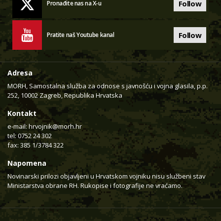
Follow
Pronađite nas na X-u
Follow
Pratite naš Youtube kanal
Adresa
MORH, Samostalna služba za odnose s javnošću i vojna glasila, p.p.
252, 10002 Zagreb, Republika Hrvatska
Kontakt
e-mail:
hrvojnik@morh.hr
tel: 0752 24 302
fax: 385 1/3784 322
Napomena
Novinarski prilozi objavljeni u Hrvatskom vojniku nisu službeni stav
Ministarstva obrane RH. Rukopise i fotografije ne vraćamo.