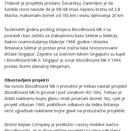
Trideset je projektila prodano Švicarskoj. Zanimljivo je da
švedski izvori navode da je RB-68 imao najveću brzinu od 2,8
Macha, maksimalni domet od 185 km i visinu djelovanja 20 km.
Šezdesetih godina prošlog stoljeća Bloodhound Mk II su
postavili i kao zaštitu za zrakoplovnu bazu Seletar u Maleziji.
Nakon osamostaljenja Malezije 1968. godine i dolaska
Britanaca Seletar je postao prva zračna luka novoosnovane
države Singapur. Zajedno sa zračnom lukom Singapurci su kupili
i Bloodhound Mk II. Singapur je svoje Bloodhound Mk II 1994.
prodao Burmi (današnji Minjamar).
Obustavljeni projekti
Na osnovi Bloodhound Mk II prvovitno je trebao nastati projektil
Bloodhound Mk III (poznat i pod oznakom RO 166). Trebao je
dobiti nuklearnu bojnu glavu i imati povećani domet. No, cijeli je
projekt otkazan 1960. političkom odlukom da Velika Britanija
neće ugrađivati nuklearne bojne glave na protuzračne projektile.
Bristol Airplan Company je predložio i razvoj mobilne inačice
Bloodhounda, ali je zbog veličine projektila ta ideja odbačena.