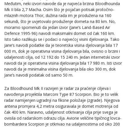
Međutim, neki izvori navode da je najveća brzina Bloodhounda
Mk II bila 2,7 Macha. Osim što je pojačan potisak protočno-
mlaznih motora Thor, dužina rada im je produžena na 160
sekundi, što je uvjetovalo produženje dometa na 80 km. No,
moramo spomenuti da jedan izvor (Jane’s Land-Based Air
Defence 1995-96) navodi maksimalni domet od čak 160 km.
Isto tako razlikuju se i podaci o najvećoj visini djelovanja. Tako
Jane’s navodi podatke da je teoretska visina djelovanja bila 17
000 m, dok je operativna visina djelovanja bila, ovisno o brzini i
udaljenosti cilja, od 12 192 do 15 240 m. Jedan internetski izvor
navodi da je operativna visina djelovanja bila 17 980 m. Isti izvor
navodi da je minimalna visina djelovanja bila oko 300 m, dok
Jane’s navodi podatak od samo 50 m.
Za Bloodhound Mk II razvijen je radar za praćenje ciljeva i
navođenja projektila Marconi Type 87 Scorpion. Bio je to velik
radar namijenjen ugradnji na fiksne položaje (zgrade). Njegova
antena promjera 4,2 metra osiguravala je domet motrenja od
čak 400 km. Naravno, udaljenost otkrivanja cilja prije svega je
ovisila od radarskom odrazu cilja. Avione veličine tipičnog lovca-
bombardera Scorpion je otkrivao na udaljenostima od oko 200