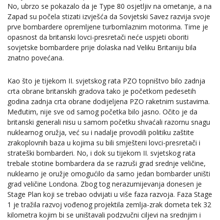
No, ubrzo se pokazalo da je Type 80 osjetljiv na ometanje, a na
Zapad su počela stizati izvješća da Sovjetski Savez razvija svoje
prve bombardere opremljene turbomlaznim motorima. Time je
opasnost da britanski lovci-presretači neće uspjeti oboriti
sovjetske bombardere prije dolaska nad Veliku Britaniju bila
znatno povećana.
Kao što je tijekom II. svjetskog rata PZO topništvo bilo zadnja
crta obrane britanskih gradova tako je početkom pedesetih
godina zadnja crta obrane dodijeljena PZO raketnim sustavima.
Međutim, nije sve od samog početka bilo jasno. Očito je da
britanski generali nisu u samom početku shvaćali razornu snagu
nuklearnog oružja, već su i nadalje provodili politiku zaštite
zrakoplovnih baza u kojima su bili smješteni lovci-presretači i
strateški bombarderi. No, i dok su tijekom II. svjetskog rata
trebale stotine bombardera da se razruši grad srednje veličine,
nuklearno je oružje omogućilo da samo jedan bombarder uništi
grad veličine Londona. Zbog tog nerazumijevanja donesen je
Stage Plan koji se trebao odvijati u više faza razvoja. Faza Stage
1 je tražila razvoj vođenog projektila zemlja-zrak dometa tek 32
kilometra kojim bi se uništavali podzvučni ciljevi na srednjim i