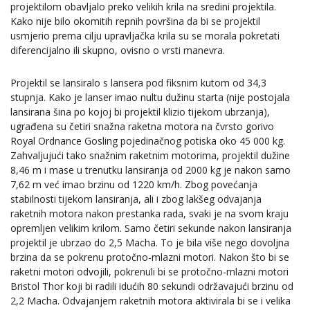
projektilom obavljalo preko velikih krila na sredini projektila.
Kako nije bilo okomitih repnih površina da bi se projektil
usmjerio prema cilju upravljačka krila su se morala pokretati
diferencijalno ili skupno, ovisno o vrsti manevra.
Projektil se lansiralo s lansera pod fiksnim kutom od 34,3
stupnja. Kako je lanser imao nultu dužinu starta (nije postojala
lansirana šina po kojoj bi projektil klizio tijekom ubrzanja),
ugrađena su četiri snažna raketna motora na čvrsto gorivo
Royal Ordnance Gosling pojedinačnog potiska oko 45 000 kg.
Zahvaljujući tako snažnim raketnim motorima, projektil dužine
8,46 m i mase u trenutku lansiranja od 2000 kg je nakon samo
7,62 m već imao brzinu od 1220 km/h. Zbog povećanja
stabilnosti tijekom lansiranja, ali i zbog lakšeg odvajanja
raketnih motora nakon prestanka rada, svaki je na svom kraju
opremljen velikim krilom. Samo četiri sekunde nakon lansiranja
projektil je ubrzao do 2,5 Macha. To je bila više nego dovoljna
brzina da se pokrenu protočno-mlazni motori. Nakon što bi se
raketni motori odvojili, pokrenuli bi se protočno-mlazni motori
Bristol Thor koji bi radili idućih 80 sekundi održavajući brzinu od
2,2 Macha. Odvajanjem raketnih motora aktivirala bi se i velika