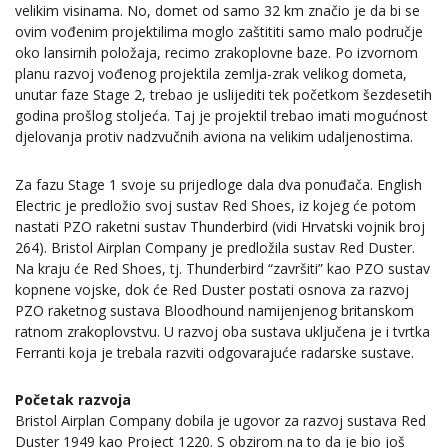
velikim visinama. No, domet od samo 32 km značio je da bi se
ovim vođenim projektilima moglo zaštititi samo malo područje
oko lansirnih položaja, recimo zrakoplovne baze. Po izvornom
planu razvoj vođenog projektila zemlja-zrak velikog dometa,
unutar faze Stage 2, trebao je uslijediti tek početkom šezdesetih
godina prošlog stoljeća. Taj je projektil trebao imati mogućnost
djelovanja protiv nadzvučnih aviona na velikim udaljenostima.
Za fazu Stage 1 svoje su prijedloge dala dva ponuđača. English
Electric je predložio svoj sustav Red Shoes, iz kojeg će potom
nastati PZO raketni sustav Thunderbird (vidi Hrvatski vojnik broj
264). Bristol Airplan Company je predložila sustav Red Duster.
Na kraju će Red Shoes, tj. Thunderbird “završiti” kao PZO sustav
kopnene vojske, dok će Red Duster postati osnova za razvoj
PZO raketnog sustava Bloodhound namijenjenog britanskom
ratnom zrakoplovstvu. U razvoj oba sustava uključena je i tvrtka
Ferranti koja je trebala razviti odgovarajuće radarske sustave.
Početak razvoja
Bristol Airplan Company dobila je ugovor za razvoj sustava Red
Duster 1949 kao Project 1220. S obzirom na to da je bio još