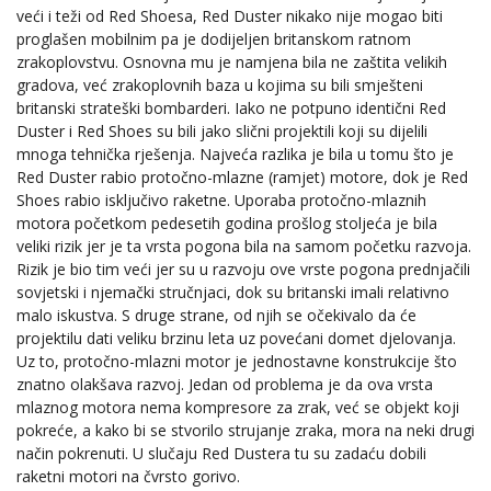
veći i teži od Red Shoesa, Red Duster nikako nije mogao biti
proglašen mobilnim pa je dodijeljen britanskom ratnom
zrakoplovstvu. Osnovna mu je namjena bila ne zaštita velikih
gradova, već zrakoplovnih baza u kojima su bili smješteni
britanski strateški bombarderi. Iako ne potpuno identični Red
Duster i Red Shoes su bili jako slični projektili koji su dijelili
mnoga tehnička rješenja. Najveća razlika je bila u tomu što je
Red Duster rabio protočno-mlazne (ramjet) motore, dok je Red
Shoes rabio isključivo raketne. Uporaba protočno-mlaznih
motora početkom pedesetih godina prošlog stoljeća je bila
veliki rizik jer je ta vrsta pogona bila na samom početku razvoja.
Rizik je bio tim veći jer su u razvoju ove vrste pogona prednjačili
sovjetski i njemački stručnjaci, dok su britanski imali relativno
malo iskustva. S druge strane, od njih se očekivalo da će
projektilu dati veliku brzinu leta uz povećani domet djelovanja.
Uz to, protočno-mlazni motor je jednostavne konstrukcije što
znatno olakšava razvoj. Jedan od problema je da ova vrsta
mlaznog motora nema kompresore za zrak, već se objekt koji
pokreće, a kako bi se stvorilo strujanje zraka, mora na neki drugi
način pokrenuti. U slučaju Red Dustera tu su zadaću dobili
raketni motori na čvrsto gorivo.