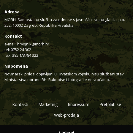
Adresa
MORH, Samostalna služba za odnose s javnošću i vojna glasila, p.p.
252, 10002 Zagreb, Republika Hrvatska
Kontakt
e-mail:
hrvojnik@morh.hr
tel: 0752 24 302
fax: 385 1/3784 322
Napomena
Novinarski prilozi objavljeni u Hrvatskom vojniku nisu službeni stav
Ministarstva obrane RH. Rukopise i fotografije ne vraćamo.
Kontakti
Marketing
Impressum
Pretplati se
Web-prodaja
Linkovi