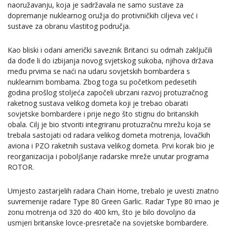
naoružavanju, koja je sadržavala ne samo sustave za
dopremanje nuklearnog oružja do protivničkih ciljeva već i
sustave za obranu vlastitog područja.
Kao bliski i odani američki saveznik Britanci su odmah zaključili
da dođe li do izbijanja novog svjetskog sukoba, njihova država
među prvima se naći na udaru sovjetskih bombardera s
nuklearnim bombama. Zbog toga su početkom pedesetih
godina prošlog stoljeća započeli ubrzani razvoj protuzračnog
raketnog sustava velikog dometa koji je trebao obarati
sovjetske bombardere i prije nego što stignu do britanskih
obala. Cilj je bio stvoriti integriranu protuzračnu mrežu koja se
trebala sastojati od radara velikog dometa motrenja, lovačkih
aviona i PZO raketnih sustava velikog dometa. Prvi korak bio je
reorganizacija i poboljšanje radarske mreže unutar programa
ROTOR.
Umjesto zastarjelih radara Chain Home, trebalo je uvesti znatno
suvremenije radare Type 80 Green Garlic. Radar Type 80 imao je
zonu motrenja od 320 do 400 km, što je bilo dovoljno da
usmjeri britanske lovce-presretače na sovjetske bombardere.