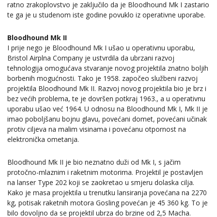
ratno zrakoplovstvo je zaključilo da je Bloodhound Mk I zastario
te ga je u studenom iste godine povuklo iz operativne uporabe.
Bloodhound Mk II
I prije nego je Bloodhound Mk I ušao u operativnu uporabu,
Bristol Airplna Company je ustvrdila da ubrzani razvoj
tehnologija omogućava stvaranje novog projektila znatno boljih
borbenih mogućnosti. Tako je 1958. započeo službeni razvoj
projektila Bloodhound Mk II. Razvoj novog projektila bio je brz i
bez većih problema, te je dovršen potkraj 1963., a u operativnu
uporabu ušao već 1964. U odnosu na Bloodhound Mk I, Mk II je
imao poboljšanu bojnu glavu, povećani domet, povećani učinak
protiv ciljeva na malim visinama i povećanu otpornost na
elektronička ometanja.
Bloodhound Mk II je bio neznatno duži od Mk I, s jačim
protočno-mlaznim i raketnim motorima. Projektil je postavljen
na lanser Type 202 koji se zaokretao u smjeru dolaska cilja.
Kako je masa projektila u trenutku lansiranja povećana na 2270
kg, potisak raketnih motora Gosling povećan je 45 360 kg. To je
bilo dovoljno da se projektil ubrza do brzine od 2,5 Macha.