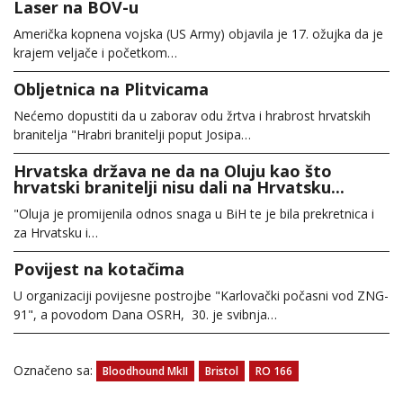
Laser na BOV-u
Američka kopnena vojska (US Army) objavila je 17. ožujka da je
krajem veljače i početkom…
Obljetnica na Plitvicama
Nećemo dopustiti da u zaborav odu žrtva i hrabrost hrvatskih
branitelja "Hrabri branitelji poput Josipa…
Hrvatska država ne da na Oluju kao što
hrvatski branitelji nisu dali na Hrvatsku...
"Oluja je promijenila odnos snaga u BiH te je bila prekretnica i
za Hrvatsku i…
Povijest na kotačima
U organizaciji povijesne postrojbe "Karlovački počasni vod ZNG-
91", a povodom Dana OSRH, 30. je svibnja…
Označeno sa:
Bloodhound MkII
Bristol
RO 166