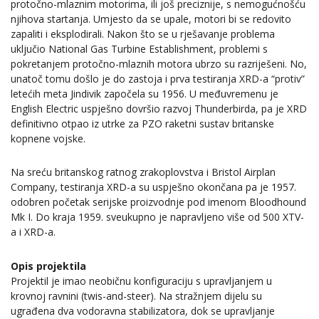
protočno-mlaznim motorima, ili još preciznije, s nemogućnošću
njihova startanja. Umjesto da se upale, motori bi se redovito
zapaliti i eksplodirali. Nakon što se u rješavanje problema
uključio National Gas Turbine Establishment, problemi s
pokretanjem protočno-mlaznih motora ubrzo su razriješeni. No,
unatoč tomu došlo je do zastoja i prva testiranja XRD-a “protiv”
letećih meta Jindivik započela su 1956. U međuvremenu je
English Electric uspješno dovršio razvoj Thunderbirda, pa je XRD
definitivno otpao iz utrke za PZO raketni sustav britanske
kopnene vojske.
Na sreću britanskog ratnog zrakoplovstva i Bristol Airplan
Company, testiranja XRD-a su uspješno okončana pa je 1957.
odobren početak serijske proizvodnje pod imenom Bloodhound
Mk I. Do kraja 1959. sveukupno je napravljeno više od 500 XTV-
a i XRD-a.
Opis projektila
Projektil je imao neobičnu konfiguraciju s upravljanjem u
krovnoj ravnini (twis-and-steer). Na stražnjem dijelu su
ugrađena dva vodoravna stabilizatora, dok se upravljanje