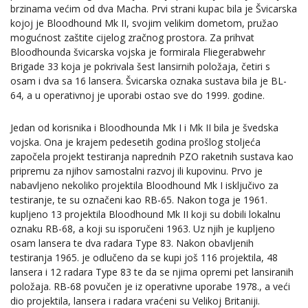
brzinama većim od dva Macha. Prvi strani kupac bila je Švicarska
kojoj je Bloodhound Mk II, svojim velikim dometom, pružao
mogućnost zaštite cijelog zračnog prostora. Za prihvat
Bloodhounda švicarska vojska je formirala Fliegerabwehr
Brigade 33 koja je pokrivala šest lansirnih položaja, četiri s
osam i dva sa 16 lansera. Švicarska oznaka sustava bila je BL-
64, a u operativnoj je uporabi ostao sve do 1999. godine.
Jedan od korisnika i Bloodhounda Mk I i Mk II bila je švedska
vojska. Ona je krajem pedesetih godina prošlog stoljeća
započela projekt testiranja naprednih PZO raketnih sustava kao
pripremu za njihov samostalni razvoj ili kupovinu. Prvo je
nabavljeno nekoliko projektila Bloodhound Mk I isključivo za
testiranje, te su označeni kao RB-65. Nakon toga je 1961.
kupljeno 13 projektila Bloodhound Mk II koji su dobili lokalnu
oznaku RB-68, a koji su isporučeni 1963. Uz njih je kupljeno
osam lansera te dva radara Type 83. Nakon obavljenih
testiranja 1965. je odlučeno da se kupi još 116 projektila, 48
lansera i 12 radara Type 83 te da se njima opremi pet lansiranih
položaja. RB-68 povučen je iz operativne uporabe 1978., a veći
dio projektila, lansera i radara vraćeni su Velikoj Britaniji.