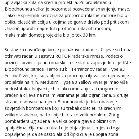
upravljačka krila na sredini projektila. Pri projektiranju
Bloodhounda velika je pozornost posvećena smanjenju mase.
Tako je spremnik kerozina za protočno-mlazne motore bio u
obliku elastičnih ćelija u kojima se gorivo držalo pod pritiskom.
Unatoč uporabi naprednih protočno-mlaznih motora,
maksimalni domet projektila bio je tek 30 km.
Sustav za navođenje bio je poluaktivni radarski. Ciljeve su trebali
otkrivati radari u sastavu ROTOR radarske mreže. Podaci o
poziciji i brzini cilja automatski su se slali u zapovjedno sjedište
Bloodhound bitnica. Tamo su bili Ferrantinov radari Type 83
Yellow River, koji su rabljeni za praćenje ciljeva i usmjeravanje
projektila na njih. Međutim, Type 83 Yellow River je imao više
nedostataka. Najveći je bio lako ometanje, a i mogućnost
praćenja ciljeva na malim visinama je bila ograničena. S druge
strane, osnovna namjena Bloodhounda je bila obaranje
sovjetskih bombardera koji su trebali doletjeti na srednjim i
velikim visinama, pa to i nije bio tako velik problem. Zbog
bombardera ugrađena je velika bojna glava s blizinskim
upaljačima, čija masa nikad nije objavljena. Umjesto toga
objavljeno je da se sastojala od šipki čija je ubojita zona