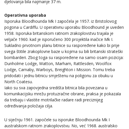
djelovanja bila najmanje 37 m.
Operativna uporaba
Isporuka Bloodhounda Mk I započela je 1957. iz Bristolovog
pogona u Cardiffu. U operativnu uporabu Bloodhound je uveden
1958. Isporuka britanskom ratnom zrakoplovstvu trajala je
veljače 1960. kad je isporučeno 300 projektila inačice Mk I.
Sukladno prvotnom planu bitnice su raspoređene kako bi prije
svega štitile zrakoplovne baze u kojima su bili britanski strateški
bombarderi. Zbog toga su raspoređene na samo osam pozicija:
Dunholme Lodge, Watton, Marham, Rattlesden, Woolfox
Lodge, Carnaby, Warboys, Breighton i Mission. Tomu treba
pridodati i jednu bitnicu smještenu na poligonu za obuku u
North Coatesu.
Iako su sva zapovjedna središta bitnica bila povezana u
komunikacijsku mrežu protuzračne obrane, praksa je pokazala
da trebaju i vlastite motrilačke radare radi preciznijeg
određivanja položaja cilja.
U siječnju 1961. započele su isporuke Bloodhounda Mk I
australskom ratnom zrakoplovstvu. No, već 1968. australsko