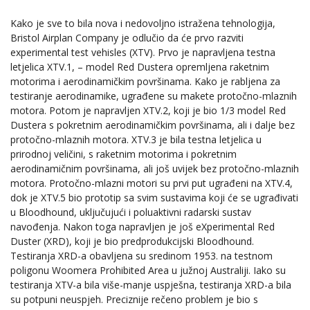
Kako je sve to bila nova i nedovoljno istražena tehnologija,
Bristol Airplan Company je odlučio da će prvo razviti
experimental test vehisles (XTV). Prvo je napravljena testna
letjelica XTV.1, – model Red Dustera opremljena raketnim
motorima i aerodinamičkim površinama. Kako je rabljena za
testiranje aerodinamike, ugrađene su makete protočno-mlaznih
motora. Potom je napravljen XTV.2, koji je bio 1/3 model Red
Dustera s pokretnim aerodinamičkim površinama, ali i dalje bez
protočno-mlaznih motora. XTV.3 je bila testna letjelica u
prirodnoj veličini, s raketnim motorima i pokretnim
aerodinamičnim površinama, ali još uvijek bez protočno-mlaznih
motora. Protočno-mlazni motori su prvi put ugrađeni na XTV.4,
dok je XTV.5 bio prototip sa svim sustavima koji će se ugrađivati
u Bloodhound, uključujući i poluaktivni radarski sustav
navođenja. Nakon toga napravljen je još eXperimental Red
Duster (XRD), koji je bio predprodukcijski Bloodhound.
Testiranja XRD-a obavljena su sredinom 1953. na testnom
poligonu Woomera Prohibited Area u južnoj Australiji. Iako su
testiranja XTV-a bila više-manje uspješna, testiranja XRD-a bila
su potpuni neuspjeh. Preciznije rečeno problem je bio s