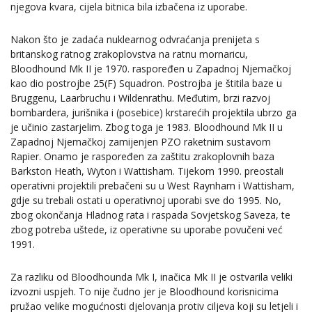
njegova kvara, cijela bitnica bila izbačena iz uporabe.
Nakon što je zadaća nuklearnog odvraćanja prenijeta s
britanskog ratnog zrakoplovstva na ratnu mornaricu,
Bloodhound Mk II je 1970. raspoređen u Zapadnoj Njemačkoj
kao dio postrojbe 25(F) Squadron. Postrojba je štitila baze u
Bruggenu, Laarbruchu i Wildenrathu. Međutim, brzi razvoj
bombardera, jurišnika i (posebice) krstarećih projektila ubrzo ga
je učinio zastarjelim. Zbog toga je 1983. Bloodhound Mk II u
Zapadnoj Njemačkoj zamijenjen PZO raketnim sustavom
Rapier. Onamo je raspoređen za zaštitu zrakoplovnih baza
Barkston Heath, Wyton i Wattisham. Tijekom 1990. preostali
operativni projektili prebačeni su u West Raynham i Wattisham,
gdje su trebali ostati u operativnoj uporabi sve do 1995. No,
zbog okončanja Hladnog rata i raspada Sovjetskog Saveza, te
zbog potreba uštede, iz operativne su uporabe povučeni već
1991.
Za razliku od Bloodhounda Mk I, inačica Mk II je ostvarila veliki
izvozni uspjeh. To nije čudno jer je Bloodhound korisnicima
pružao velike mogućnosti djelovanja protiv ciljeva koji su letjeli i