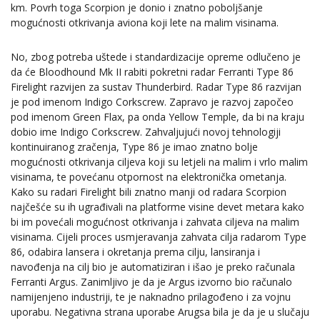
km. Povrh toga Scorpion je donio i znatno poboljšanje
mogućnosti otkrivanja aviona koji lete na malim visinama.
No, zbog potreba uštede i standardizacije opreme odlučeno je
da će Bloodhound Mk II rabiti pokretni radar Ferranti Type 86
Firelight razvijen za sustav Thunderbird. Radar Type 86 razvijan
je pod imenom Indigo Corkscrew. Zapravo je razvoj započeo
pod imenom Green Flax, pa onda Yellow Temple, da bi na kraju
dobio ime Indigo Corkscrew. Zahvaljujući novoj tehnologiji
kontinuiranog zračenja, Type 86 je imao znatno bolje
mogućnosti otkrivanja ciljeva koji su letjeli na malim i vrlo malim
visinama, te povećanu otpornost na elektronička ometanja.
Kako su radari Firelight bili znatno manji od radara Scorpion
najčešće su ih ugrađivali na platforme visine devet metara kako
bi im povećali mogućnost otkrivanja i zahvata ciljeva na malim
visinama. Cijeli proces usmjeravanja zahvata cilja radarom Type
86, odabira lansera i okretanja prema cilju, lansiranja i
navođenja na cilj bio je automatiziran i išao je preko računala
Ferranti Argus. Zanimljivo je da je Argus izvorno bio računalo
namijenjeno industriji, te je naknadno prilagođeno i za vojnu
uporabu. Negativna strana uporabe Arugsa bila je da je u slučaju