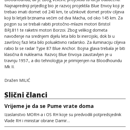
Najnapredniji prijedlog bio je razvoj projektila Blue Envoy koji je
trebao imati domet od 240 km, te učinkovit domet protiv ciljeva
koji bi letjeli brzinama većim od dva Macha, od oko 145 km. Za
pogon su se trebali rabiti protočno-mlazni motori Bristol
BRJ.811 te raketni motori Borzoi. Zbog velikog dometa
navođenje na srednjem dijelu leta bilo bi inercijski, dok bi u
završnoj fazi leta bilo poluaktivno radarsko. Za iluminaciju ciljeva
rabio bi se radar Type 87 Blue Anchor. Bojna glava trebala je biti
klasična ili nuklearna. Razvoj Blue Envoya zaustavljen je u
travnju 1957., a dio tehnologija je primijenjen na Bloodhoundu
Mk II.
Dražen MILIĆ
Slični članci
Vrijeme je da se Pume vrate doma
Izaslanstvo MORH-a i OS RH koje su predvodili potpredsjednik
Vlade RH i ministar obrane Damir…