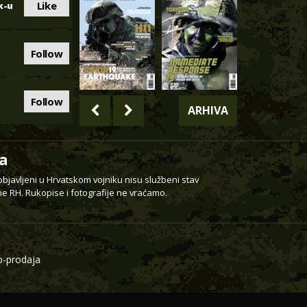
Like
k-u
Follow
Follow
ARHIVA
a
 objavljeni u Hrvatskom vojniku nisu službeni stav
e RH. Rukopise i fotografije ne vraćamo.
-prodaja