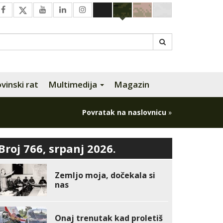
inski rat
Multimedija
Magazin
Povratak na naslovnicu
»
Broj 766, srpanj 2026.
Zemljo moja, dočekala si
nas
Onaj trenutak kad proletiš