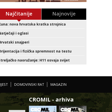
Najčitanije
Najnovije
Kuna: nova hrvatska kratka strojnica
Natječaji i oglasi
Hrvatski snajperi
Orijentacija i fizička spremnost na testu
Streljačko naoružanje: H11 osvaja svijet
IJEST
DOMOVINSKI RAT
MAGAZIN
CROMIL - arhiva