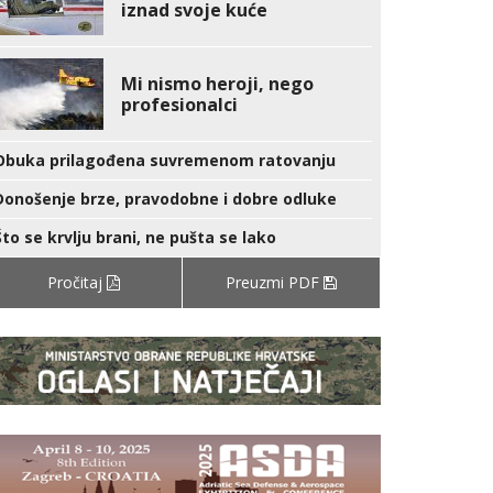
iznad svoje kuće
Mi nismo heroji, nego
profesionalci
Obuka prilagođena suvremenom ratovanju
Donošenje brze, pravodobne i dobre odluke
Što se krvlju brani, ne pušta se lako
Pročitaj
Preuzmi PDF