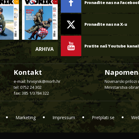
Pronađite nas na Faceboo
Pronađite nas na X-u
Pratite naš Youtube kanal
ARHIVA
Kontakt
Napomen
e-mail:
hrvojnik@morh.hr
Novinarski prilozi
tel: 0752 24 302
Ministarstva obran
fax: 385 1/3784 322
Marketing
Impressum
Pretplati se
Web