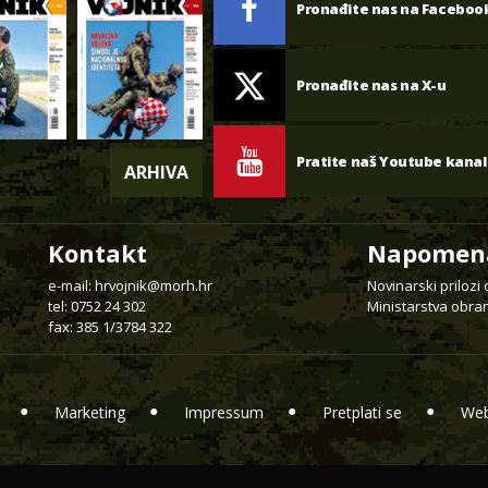
Pronađite nas na Faceboo
Pronađite nas na X-u
Pratite naš Youtube kanal
ARHIVA
Kontakt
Napomen
e-mail:
hrvojnik@morh.hr
Novinarski prilozi
tel: 0752 24 302
Ministarstva obran
fax: 385 1/3784 322
Marketing
Impressum
Pretplati se
Web