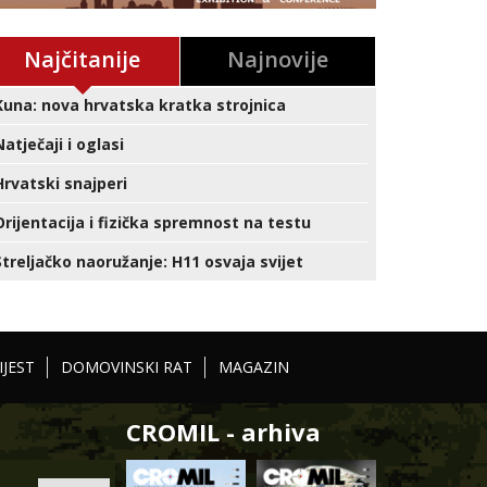
Najčitanije
Najnovije
Kuna: nova hrvatska kratka strojnica
Natječaji i oglasi
Hrvatski snajperi
Orijentacija i fizička spremnost na testu
Streljačko naoružanje: H11 osvaja svijet
IJEST
DOMOVINSKI RAT
MAGAZIN
CROMIL - arhiva