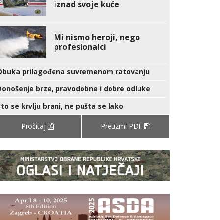
iznad svoje kuće
Mi nismo heroji, nego
profesionalci
Obuka prilagođena suvremenom ratovanju
Donošenje brze, pravodobne i dobre odluke
Što se krvlju brani, ne pušta se lako
Pročitaj
Preuzmi PDF