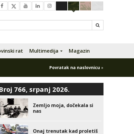
inski rat
Multimedija
Magazin
Povratak na naslovnicu
»
Broj 766, srpanj 2026.
Zemljo moja, dočekala si
nas
Onaj trenutak kad proletiš