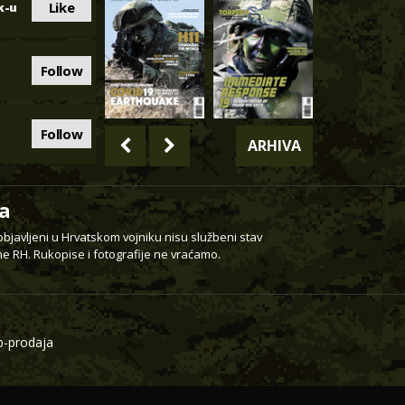
Like
k-u
Follow
Follow
ARHIVA
a
 objavljeni u Hrvatskom vojniku nisu službeni stav
e RH. Rukopise i fotografije ne vraćamo.
-prodaja