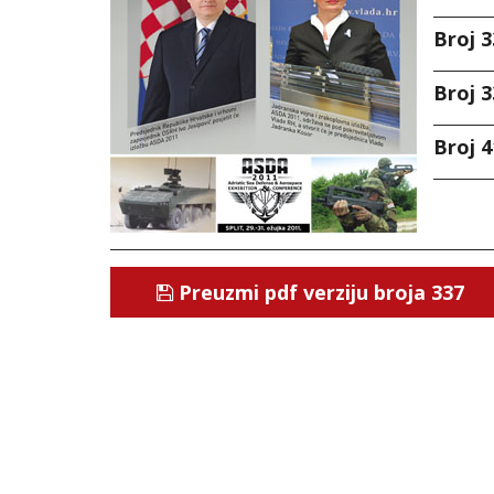
Broj 3
Broj 3
Broj 4
Preuzmi pdf verziju broja 337