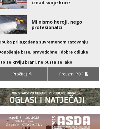
iznad svoje kuće
Mi nismo heroji, nego
profesionalci
Obuka prilagođena suvremenom ratovanju
Donošenje brze, pravodobne i dobre odluke
Što se krvlju brani, ne pušta se lako
Pročitaj
Preuzmi PDF