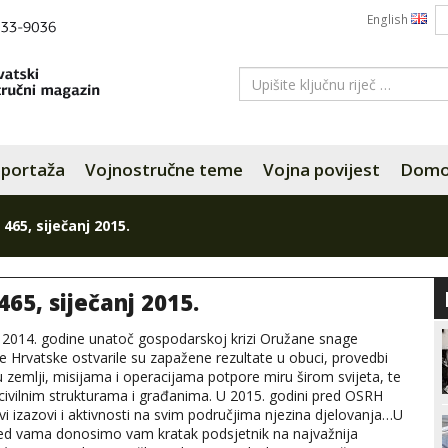
English
portaža
Vojnostručne teme
Vojna povijest
Domov
 465, siječanj 2015.
465, siječanj 2015.
 2014. godine unatoč gospodarskoj krizi Oružane snage
e Hrvatske ostvarile su zapažene rezultate u obuci, provedbi
 zemlji, misijama i operacijama potpore miru širom svijeta, te
ivilnim strukturama i građanima. U 2015. godini pred OSRH
vi izazovi i aktivnosti na svim područjima njezina djelovanja…U
red vama donosimo vam kratak podsjetnik na najvažnija