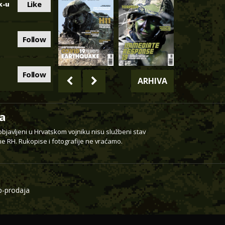
Like
k-u
Follow
Follow
ARHIVA
a
 objavljeni u Hrvatskom vojniku nisu službeni stav
e RH. Rukopise i fotografije ne vraćamo.
-prodaja