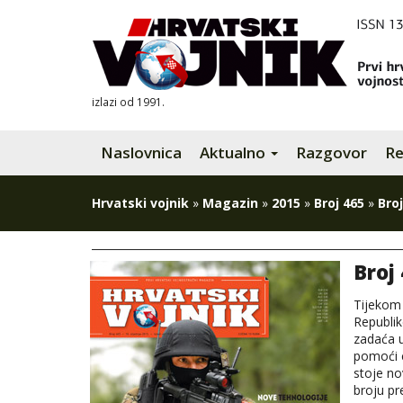
izlazi od 1991.
Naslovnica
Aktualno
Razgovor
Re
Hrvatski vojnik
»
Magazin
»
2015
»
Broj 465
»
Broj
Broj 
Tijekom
Republik
zadaća u
pomoći c
stoje no
broju p