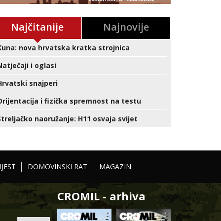
Najčitanije
Najnovije
Kuna: nova hrvatska kratka strojnica
Natječaji i oglasi
Hrvatski snajperi
Orijentacija i fizička spremnost na testu
Streljačko naoružanje: H11 osvaja svijet
IJEST
DOMOVINSKI RAT
MAGAZIN
CROMIL - arhiva