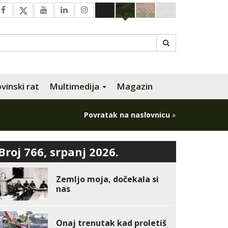
inski rat
Multimedija
Magazin
Povratak na naslovnicu
»
Broj 766, srpanj 2026.
Zemljo moja, dočekala si
nas
Onaj trenutak kad proletiš