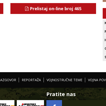
Prelistaj on-line broj 465
RAZGOVOR
REPORTAŽA
VOJNOSTRUČNE TEME
VOJNA POV
Pratite nas