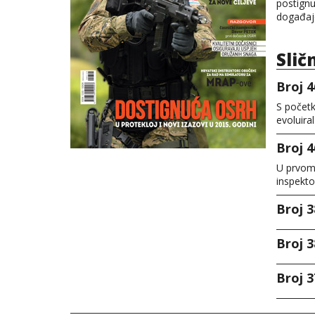
postignu
događaje
Slič
Broj 4
S početk
evoluira
Broj 4
U prvom
inspekt
Broj 3
Broj 3
Broj 3