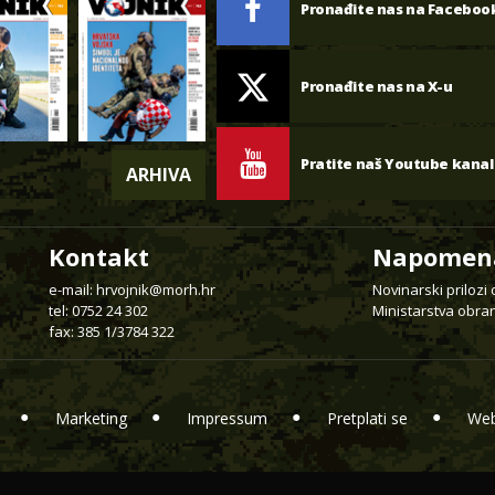
Pronađite nas na Faceboo
Pronađite nas na X-u
Pratite naš Youtube kanal
ARHIVA
Kontakt
Napomen
e-mail:
hrvojnik@morh.hr
Novinarski prilozi
tel: 0752 24 302
Ministarstva obran
fax: 385 1/3784 322
Marketing
Impressum
Pretplati se
Web