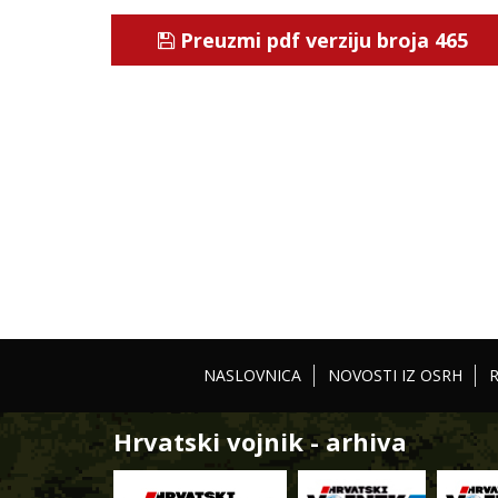
Preuzmi pdf verziju broja 465
NASLOVNICA
NOVOSTI IZ OSRH
Hrvatski vojnik - arhiva