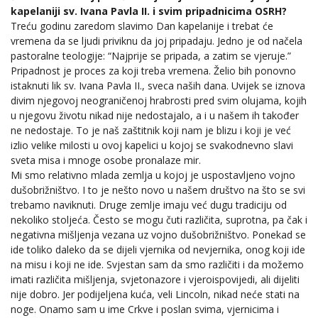
kapelaniji sv. Ivana Pavla II. i svim pripadnicima OSRH?
Treću godinu zaredom slavimo Dan kapelanije i trebat će
vremena da se ljudi priviknu da joj pripadaju. Jedno je od načela
pastoralne teologije: “Najprije se pripada, a zatim se vjeruje.”
Pripadnost je proces za koji treba vremena. Želio bih ponovno
istaknuti lik sv. Ivana Pavla II., sveca naših dana. Uvijek se iznova
divim njegovoj neograničenoj hrabrosti pred svim olujama, kojih
u njegovu životu nikad nije nedostajalo, a i u našem ih također
ne nedostaje. To je naš zaštitnik koji nam je blizu i koji je već
izlio velike milosti u ovoj kapelici u kojoj se svakodnevno slavi
sveta misa i mnoge osobe pronalaze mir.
Mi smo relativno mlada zemlja u kojoj je uspostavljeno vojno
dušobrižništvo. I to je nešto novo u našem društvo na što se svi
trebamo naviknuti. Druge zemlje imaju već dugu tradiciju od
nekoliko stoljeća. Često se mogu čuti različita, suprotna, pa čak i
negativna mišljenja vezana uz vojno dušobrižništvo. Ponekad se
ide toliko daleko da se dijeli vjernika od nevjernika, onog koji ide
na misu i koji ne ide. Svjestan sam da smo različiti i da možemo
imati različita mišljenja, svjetonazore i vjeroispovijedi, ali dijeliti
nije dobro. Jer podijeljena kuća, veli Lincoln, nikad neće stati na
noge. Onamo sam u ime Crkve i poslan svima, vjernicima i