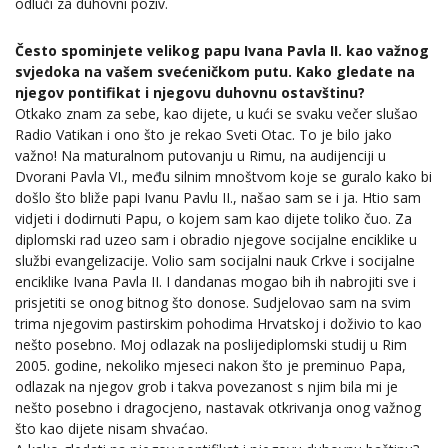
odluči za duhovni poziv.
Često spominjete velikog papu Ivana Pavla II. kao važnog
svjedoka na vašem svećeničkom putu. Kako gledate na
njegov pontifikat i njegovu duhovnu ostavštinu?
Otkako znam za sebe, kao dijete, u kući se svaku večer slušao
Radio Vatikan i ono što je rekao Sveti Otac. To je bilo jako
važno! Na maturalnom putovanju u Rimu, na audijenciji u
Dvorani Pavla VI., među silnim mnoštvom koje se guralo kako bi
došlo što bliže papi Ivanu Pavlu II., našao sam se i ja. Htio sam
vidjeti i dodirnuti Papu, o kojem sam kao dijete toliko čuo. Za
diplomski rad uzeo sam i obradio njegove socijalne enciklike u
službi evangelizacije. Volio sam socijalni nauk Crkve i socijalne
enciklike Ivana Pavla II. I dandanas mogao bih ih nabrojiti sve i
prisjetiti se onog bitnog što donose. Sudjelovao sam na svim
trima njegovim pastirskim pohodima Hrvatskoj i doživio to kao
nešto posebno. Moj odlazak na poslijediplomski studij u Rim
2005. godine, nekoliko mjeseci nakon što je preminuo Papa,
odlazak na njegov grob i takva povezanost s njim bila mi je
nešto posebno i dragocjeno, nastavak otkrivanja onog važnog
što kao dijete nisam shvaćao.