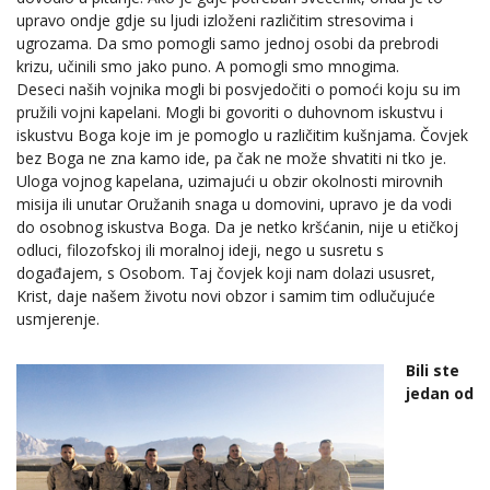
upravo ondje gdje su ljudi izloženi različitim stresovima i
ugrozama. Da smo pomogli samo jednoj osobi da prebrodi
krizu, učinili smo jako puno. A pomogli smo mnogima.
Deseci naših vojnika mogli bi posvjedočiti o pomoći koju su im
pružili vojni kapelani. Mogli bi govoriti o duhovnom iskustvu i
iskustvu Boga koje im je pomoglo u različitim kušnjama. Čovjek
bez Boga ne zna kamo ide, pa čak ne može shvatiti ni tko je.
Uloga vojnog kapelana, uzimajući u obzir okolnosti mirovnih
misija ili unutar Oružanih snaga u domovini, upravo je da vodi
do osobnog iskustva Boga. Da je netko kršćanin, nije u etičkoj
odluci, filozofskoj ili moralnoj ideji, nego u susretu s
događajem, s Osobom. Taj čovjek koji nam dolazi ususret,
Krist, daje našem životu novi obzor i samim tim odlučujuće
usmjerenje.
Bili ste
jedan od