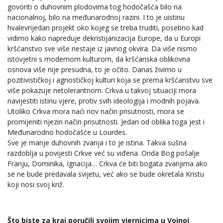
govoriti o duhovnim plodovima tog hodočašća bilo na
nacionalnoj, bilo na međunarodnoj razini. I to je uistinu
hvalevrijedan projekt oko kojeg se treba truditi, posebno kad
vidimo kako napreduje dekristijanizacija Europe, da u Europi
kršćanstvo sve više nestaje iz javnog okvira. Da više nismo
istovjetni s modernom kulturom, da kršćanska oblikovna
osnova više nije presudna, to je očito. Danas živimo u
pozitivističkoj i agnostičkoj kulturi koja se prema kršćanstvu sve
više pokazuje netolerantnom. Crkva u takvoj situaciji mora
navijestiti istinu vjere, protiv svih ideologija i modnih pojava.
Utoliko Crkva mora naći nov način prisutnosti, mora se
promijeniti njezin način prisutnosti. Jedan od oblika toga jest i
Međunarodno hodočašće u Lourdes.
Sve je manje duhovnih zvanja i to je istina. Takva sušna
razdoblja u povijesti Crkve već su viđena. Onda Bog pošalje
Franju, Dominika, Ignacija… Crkva će biti bogata zvanjima ako
se ne bude predavala svijetu, već ako se bude okretala Kristu
koji nosi svoj križ.
Što biste za kraj poručili svojim vjernicima u Vojnoj