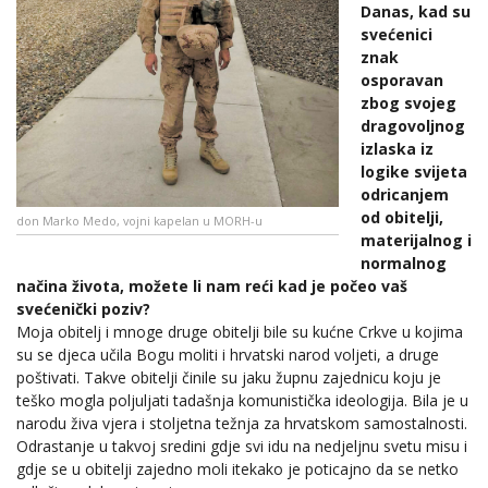
Danas, kad su
svećenici
znak
osporavan
zbog svojeg
dragovoljnog
izlaska iz
logike svijeta
odricanjem
od obitelji,
don Marko Medo, vojni kapelan u MORH-u
materijalnog i
normalnog
načina života, možete li nam reći kad je počeo vaš
svećenički poziv?
Moja obitelj i mnoge druge obitelji bile su kućne Crkve u kojima
su se djeca učila Bogu moliti i hrvatski narod voljeti, a druge
poštivati. Takve obitelji činile su jaku župnu zajednicu koju je
teško mogla poljuljati tadašnja komunistička ideologija. Bila je u
narodu živa vjera i stoljetna težnja za hrvatskom samostalnosti.
Odrastanje u takvoj sredini gdje svi idu na nedjeljnu svetu misu i
gdje se u obitelji zajedno moli itekako je poticajno da se netko