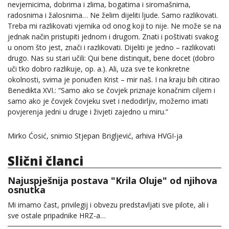
nevjernicima, dobrima i zlima, bogatima i siromašnima,
radosnima i žalosnima… Ne želim dijeliti ljude. Samo razlikovati.
Treba mi razlikovati vjernika od onog koji to nije. Ne može se na
jednak način pristupiti jednom i drugom. Znati i poštivati svakog
u onom što jest, znači i razlikovati. Dijeliti je jedno – razlikovati
drugo. Nas su stari učili: Qui bene distinquit, bene docet (dobro
uči tko dobro razlikuje, op. a.). Ali, uza sve te konkretne
okolnosti, svima je ponuđen Krist – mir naš. I na kraju bih citirao
Benedikta XVI.: “Samo ako se čovjek priznaje konačnim ciljem i
samo ako je čovjek čovjeku svet i nedodirljiv, možemo imati
povjerenja jedni u druge i živjeti zajedno u miru.”
Mirko Ćosić, snimio Stjepan Brigljević, arhiva HVGI-ja
Slični članci
Najuspješnija postava "Krila Oluje" od njihova
osnutka
Mi imamo čast, privilegij i obvezu predstavljati sve pilote, ali i
sve ostale pripadnike HRZ-a…