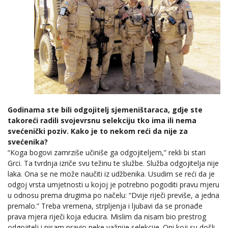
Godinama ste bili odgojitelj sjemeništaraca, gdje ste
takoreći radili svojevrsnu selekciju tko ima ili nema
svećenički poziv. Kako je to nekom reći da nije za
svećenika?
“Koga bogovi zamrziše učiniše ga odgojiteljem,” rekli bi stari
Grci. Ta tvrdnja izriče svu težinu te službe. Služba odgojitelja nije
laka. Ona se ne može naučiti iz udžbenika. Usudim se reći da je
odgoj vrsta umjetnosti u kojoj je potrebno pogoditi pravu mjeru
u odnosu prema drugima po načelu: “Dvije riječi previše, a jedna
premalo.” Treba vremena, strpljenja i ljubavi da se pronađe
prava mjera riječi koja educira. Mislim da nisam bio prestrog
odgojitelj i nisam pravio neke važnije selekcije. Oni koji su došli