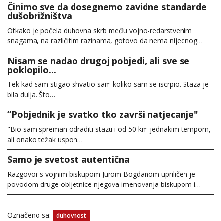
Činimo sve da dosegnemo zavidne standarde
dušobrižništva
Otkako je počela duhovna skrb među vojno-redarstvenim
snagama, na različitim razinama, gotovo da nema nijednog…
Nisam se nadao drugoj pobjedi, ali sve se
poklopilo...
Tek kad sam stigao shvatio sam koliko sam se iscrpio. Staza je
bila dulja. Što…
”Pobjednik je svatko tko završi natjecanje"
"Bio sam spreman odraditi stazu i od 50 km jednakim tempom,
ali onako težak uspon…
Samo je svetost autentična
Razgovor s vojnim biskupom Jurom Bogdanom upriličen je
povodom druge obljetnice njegova imenovanja biskupom i…
Označeno sa:
duhovnost