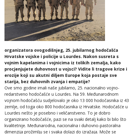
organizatora ovogodišnjeg, 25. jubilarnog hodočašća
Hrvatske vojske i policije u Lourdes. Nakon susreta s
vojnim kapelanima i vojnicima iz tolikih zemalja, kako
procjenjujete duhovnost u vojsci? Vidite li tragove krize i
erozije koji su akutni diljem Europe koja postaje sve
starija, bez duhovnih zvanja i empatije?
Ove smo godine imali naše jubilarno, 25. nacionalno vojno-
redarstveno hodočašće u Lourdes. Na 59. Međunarodnom
vojnom hodočašću sudjelovalo je oko 13 000 hodočasnika iz 43
zemlje, od toga oko 800 hodočasnika iz Hrvatske. Hodočašće u
Lourdes nešto je posebno i veličanstveno. To je dobro
organizirano hodočašće, pazi se na svaki detalj kako bi bilo što
kvalitetnije. Međunarodna, nacionalna i duhovno-pastoralna
dimenzija prožimlju se i svaka dolazi do izražaja. Može se