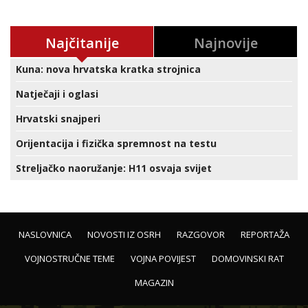
Najčitanije
Najnovije
Kuna: nova hrvatska kratka strojnica
Natječaji i oglasi
Hrvatski snajperi
Orijentacija i fizička spremnost na testu
Streljačko naoružanje: H11 osvaja svijet
NASLOVNICA
NOVOSTI IZ OSRH
RAZGOVOR
REPORTAŽA
VOJNOSTRUČNE TEME
VOJNA POVIJEST
DOMOVINSKI RAT
MAGAZIN