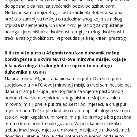
do spoznaje da nisu za svećenički poziv, odlazili su sami.
Nedavno sam u knjizi Bog ili ništa kardinala Roberta Saraha
pročitao zanimljivu tvrdnju o razlozima zbog kojih se nekog
otpušta iz sjemeništa. On kaže: “Prvi je razlog za otpuštanje
nekoga sjemeništarca dvoličnost, drugi je razlog dvoličnost i
treći je razlog dvoličnost.” Vi prosudite je li taj kriterij prestrog!
Bili ste više puta u Afganistanu kao duhovnik našeg
kontingenta u okviru NATO-ove mirovne misije. Koja je
bila vaša uloga i kako gledate općenito na ulogu
duhovnika u OSRH?
Na prostorima Afganistana bio sam tri puta. Dva sam puta
sudjelovao u NATO-ovoj mirovnoj misiji, a treći sam put bio pet
dana u pratnji biskupa Jure Bogdana za vrijeme pastoralnog
pohoda hrvatskim vojnicima u Afganistanu. Moj boravak u
mirovnoj misiji prvi je put trajao šest i pol mjeseci, a drugi put
mjesec dana. Teško je u kratkim crtama opisati ulogu i sve ono
što čini vojni kapelan u mirovnoj misiji. To bi mogla biti posebna
tema o kojoj bi se trebalo govoriti. Vojni bi kapelan itekako
trebao imati svoje mjesto u mirovnoj misiji, koje nitko više ne bi
dovodio u pitanje. Ako je gdje potreban svećenik, onda je to