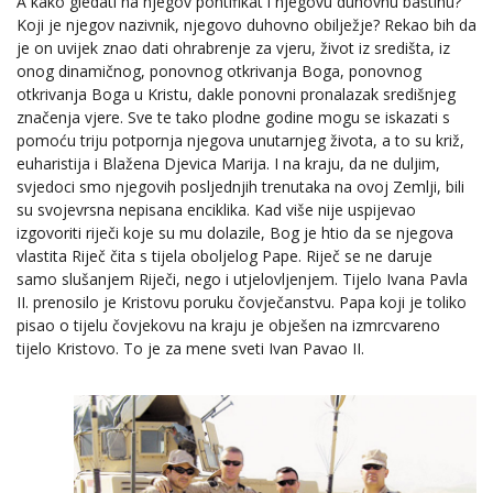
A kako gledati na njegov pontifikat i njegovu duhovnu baštinu?
Koji je njegov nazivnik, njegovo duhovno obilježje? Rekao bih da
je on uvijek znao dati ohrabrenje za vjeru, život iz središta, iz
onog dinamičnog, ponovnog otkrivanja Boga, ponovnog
otkrivanja Boga u Kristu, dakle ponovni pronalazak središnjeg
značenja vjere. Sve te tako plodne godine mogu se iskazati s
pomoću triju potpornja njegova unutarnjeg života, a to su križ,
euharistija i Blažena Djevica Marija. I na kraju, da ne duljim,
svjedoci smo njegovih posljednjih trenutaka na ovoj Zemlji, bili
su svojevrsna nepisana enciklika. Kad više nije uspijevao
izgovoriti riječi koje su mu dolazile, Bog je htio da se njegova
vlastita Riječ čita s tijela oboljelog Pape. Riječ se ne daruje
samo slušanjem Riječi, nego i utjelovljenjem. Tijelo Ivana Pavla
II. prenosilo je Kristovu poruku čovječanstvu. Papa koji je toliko
pisao o tijelu čovjekovu na kraju je obješen na izmrcvareno
tijelo Kristovo. To je za mene sveti Ivan Pavao II.