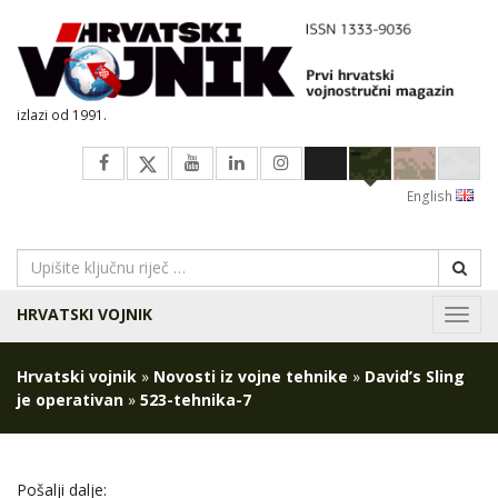
izlazi od 1991.
English
HRVATSKI VOJNIK
Navig
Hrvatski vojnik
»
Novosti iz vojne tehnike
»
David’s Sling
je operativan
»
523-tehnika-7
Pošalji dalje: