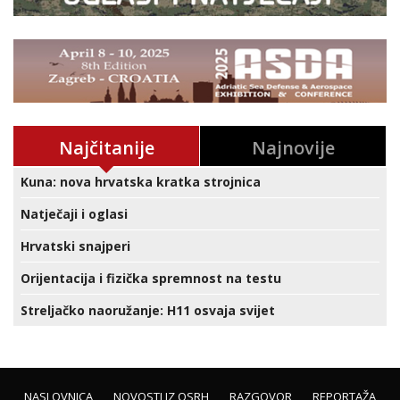
Najčitanije
Najnovije
Kuna: nova hrvatska kratka strojnica
Natječaji i oglasi
Hrvatski snajperi
Orijentacija i fizička spremnost na testu
Streljačko naoružanje: H11 osvaja svijet
NASLOVNICA
NOVOSTI IZ OSRH
RAZGOVOR
REPORTAŽA