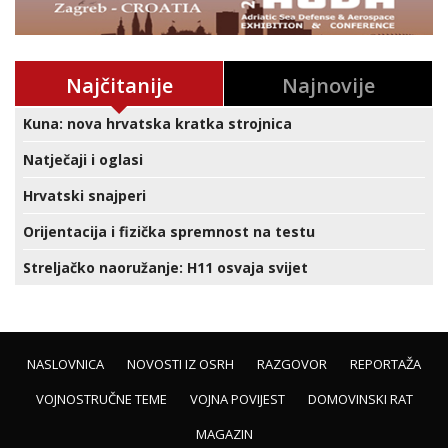
Najčitanije
Najnovije
Kuna: nova hrvatska kratka strojnica
Natječaji i oglasi
Hrvatski snajperi
Orijentacija i fizička spremnost na testu
Streljačko naoružanje: H11 osvaja svijet
NASLOVNICA
NOVOSTI IZ OSRH
RAZGOVOR
REPORTAŽA
VOJNOSTRUČNE TEME
VOJNA POVIJEST
DOMOVINSKI RAT
MAGAZIN