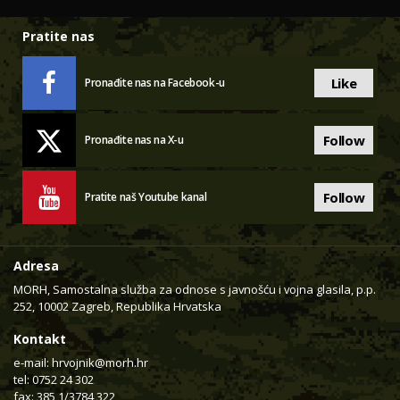
Pratite nas
Like
Pronađite nas na Facebook-u
Follow
Pronađite nas na X-u
Follow
Pratite naš Youtube kanal
Adresa
MORH, Samostalna služba za odnose s javnošću i vojna glasila, p.p.
252, 10002 Zagreb, Republika Hrvatska
Kontakt
e-mail:
hrvojnik@morh.hr
tel: 0752 24 302
fax: 385 1/3784 322